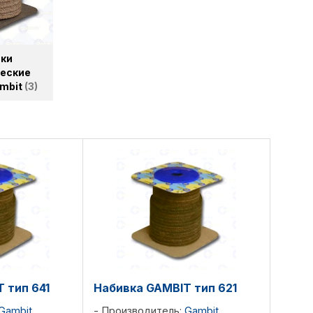
ки
еские
mbit
3
 тип 641
Набивка GAMBIT тип 621
Gambit
Производитель:
Gambit