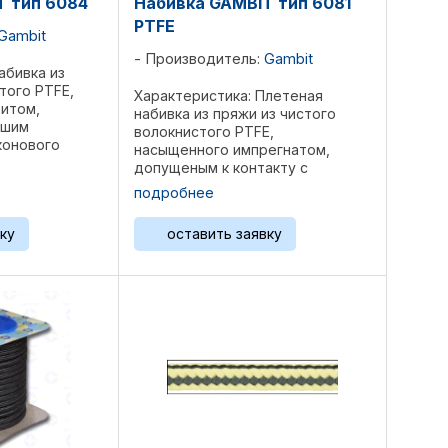
T тип 6084
Набивка GAMBIT тип 6081
PTFE
Gambit
Производитель:
Gambit
абивка из
того PTFE,
Характеристика: Плетеная
фитом,
набивка из пряжи из чистого
ьшим
волокнистого PTFE,
конового
насыщенного импрегнатом,
сключительно
допущеным к контакту с
я, с низким
пищевыми продуктами и
подробнее
ения и
питьевой водой, а значит там,
водностью.
где недопустимы импрегнаты на
ку
оставить заявку
основе силикона. Волокнистая
форма PTFE ...