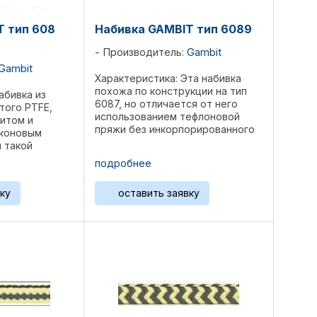
T тип 608
Набивка GAMBIT тип 6089
Производитель:
Gambit
Gambit
Характеристика: Эта набивка
похожа по конструкции на тип
абивка из
6087, но отличается от него
того PTFE,
использованием тефлоновой
фитом и
пряжи без инкорпорированного
иконовым
графита. Применение:
 такой
Конструкция этой набивки
ная набивка
подробнее
разработана с учетом нужд
ыжиманию из
пользователей насосов и
в то же время
ку
оставить заявку
арматуры, для ...
форму камеры.