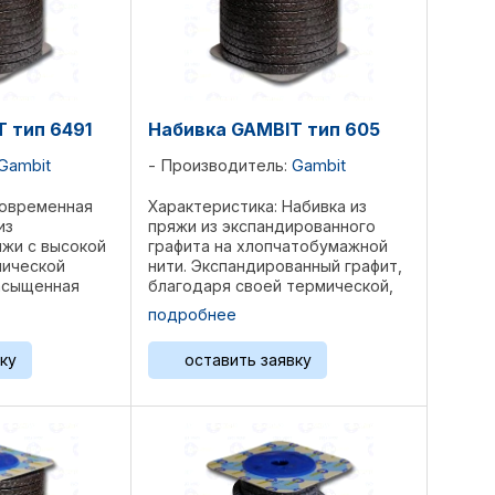
 тип 6491
Набивка GAMBIT тип 605
Gambit
Производитель:
Gambit
Современная
Характеристика: Набивка из
из
пряжи из экспандированного
яжи с высокой
графита на хлопчатобумажной
мической
нити. Экспандированный графит,
асыщенная
благодаря своей термической,
нове PTFE.
химической устойчивости,
подробнее
анесенный на
способности к автосмазке и
значительно
хорошей теплопроводности
ку
оставить заявку
иент трения и
является прекрасным
материалом ...