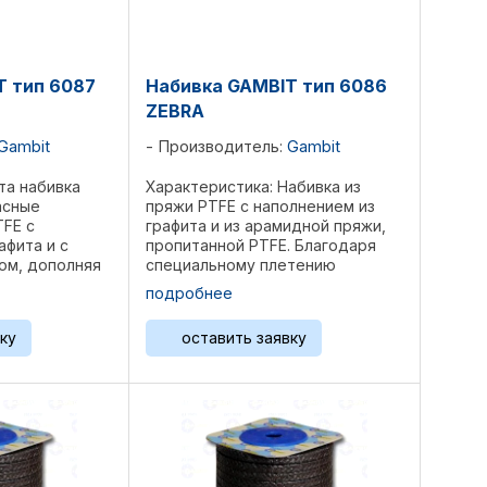
T тип 6087
Набивка GAMBIT тип 6086
ZEBRA
Gambit
Производитель:
Gambit
та набивка
Характеристика: Набивка из
асные
пряжи PTFE с наполнением из
TFE с
графита и из арамидной пряжи,
афита и с
пропитанной PTFE. Благодаря
ом, дополняя
специальному плетению
прочностью
арамидные волокна равномерно
подробнее
ьное плетение
усиливают набивку. В результате
ь арамидом
получена очень прочная
ку
оставить заявку
MFLON AR, не
набивка, которая мягко ...