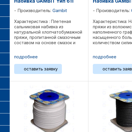
Набивка GAMBIT тип 611
Набивка GAMBI
Производитель:
Gambit
Производитель:
Характеристика : Плетеная
Характеристика: Н
сальниковая набивка из
пряжи из волокнис
натуральной хлопчатобумажной
наполненного гра
пряжи, пропитанной смазочным
насыщенного бол
составом на основе смазок и
количеством сили
минеральных масел с
масла. Набивка и
добавлением графита. Набивка
мягкая и эластична
подробнее
подробнее
идеально подходит для
коэффициентом тр
контакта с водой, растворами
высокой теплопро
оставить заявку
оставить заяв
солей, слабыми ...
Применение: ...