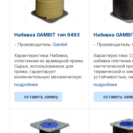
Набивка GAMBIT тип 6493
Набивка GAMBIT
Производитель:
Gambit
Производитель:
Характеристика: Набивка,
Характеристика: 
сплетенная из арамидной пряжи.
набивка плетеная 
Сырье, использованное для
синтетической пр
пряжи, гарантирует
термической и хи
исключительную механическую
устойчивостью, н
и химическую устойчивость,
импрегнатом на ос
подробнее
подробнее
особенно при наличии высоких
Этот импрегнат, н
температур. Насыщение в ходе
каждую из ниток, 
оставить заявку
оставить заяв
процесса плетения каждой нити
понижает коэффиц
...
...