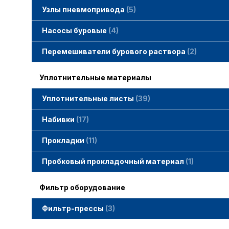
Узлы пневмопривода
5
Вертлюжки SIMACO
Клапаны SIMACO
Краны SIMACO
Насосы буровые
4
Перемешиватели бурового раствора
2
Уплотнительные материалы
Уплотнительные листы
39
Набивки
17
Набивки GAMBIT PTFE
Набивки гибридные GAMBIT
Набивки графитные GAMBIT
Набивки сальниковые GAMBIT
Набивки синтетические GAMBIT
Прокладки
11
Cпециальные прокладки
Прокладки MWM
Прокладки ГОСТ
Пробковый прокладочный материал
1
Фильтр оборудование
Фильтр-прессы
3