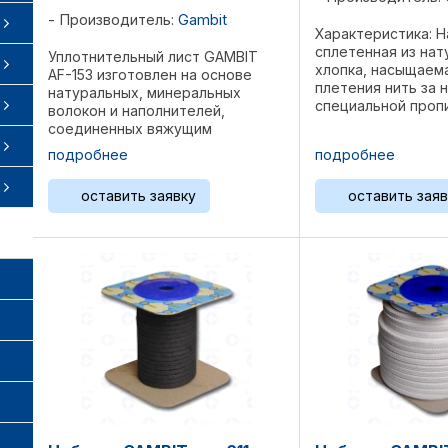
Производитель:
Gambit
Характеристика: Н
сплетенная из нат
Уплотнительный лист GAMBIT
хлопка, насыщаем
AF-153 изготовлен на основе
плетения нить за 
натуральных, минеральных
специальной проп
волокон и наполнителей,
основе PTFE. Проп
соединенных вяжущим
выполняет двойну
материалом на основе смеси
подробнее
подробнее
уменьшает коэффи
каучуков NBR, NR и SBR.
и увеличивает хи
Обозначение согласно DIN
оставить заявку
оставить заяв
устойчивость ...
28091-2: FA-MN13-0 Технические
характеристики ...