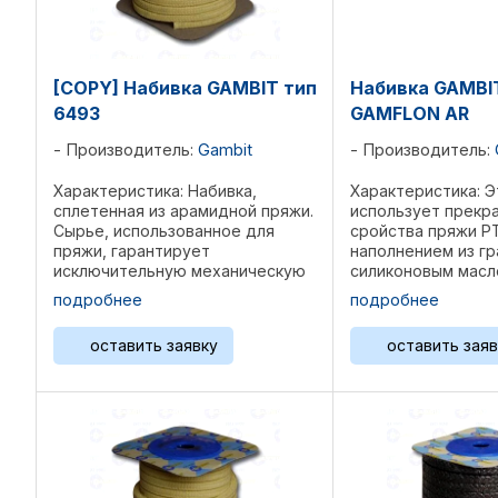
[COPY] Набивка GAMBIT тип
Набивка GAMBI
6493
GAMFLON AR
Производитель:
Gambit
Производитель:
Характеристика: Набивка,
Характеристика: Э
сплетенная из арамидной пряжи.
использует прекр
Сырье, использованное для
сройства пряжи P
пряжи, гарантирует
наполнением из гр
исключительную механическую
силиконовым масл
и химическую устойчивость,
их механической 
подробнее
подробнее
особенно при наличии высоких
арамида. Специал
температур. Насыщение в ходе
позволяет усилит
оставить заявку
оставить заяв
процесса плетения каждой нити
ребра набивки GA
...
уменьшая ...