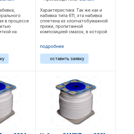
абивка,
Характеристика: Так же как и
урального
набивка типа 611, эта набивка
ая в процессе
сплетена из хлопчатобумажной
нитью
пряжи, пропитанной
иткой на
композицией смазок, в которой
итка
вместо графита использован
ю задачу:
тальк. Полученная таким
подробнее
циент трения
образом набивка может
мическую
применяться там, где
ку
оставить заявку
недопустимо даже ...