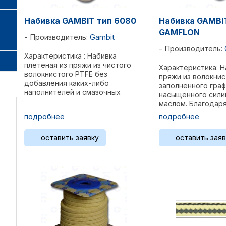
Набивка GAMBIT тип 6080
Набивка GAMBI
GAMFLON
Производитель:
Gambit
Производитель:
Характеристика : Набивка
плетеная из пряжи из чистого
Характеристика: Н
волокнистого PTFE без
пряжи из волокнис
добавления каких-либо
заполненного гра
наполнителей и смазочных
насыщенного сил
средств. Отсутствие каких-либо
маслом. Благодаря
добавок значительно повышает
композиции плете
подробнее
подробнее
химическую устойчивость
мало склонна к в
набивки к сильным окислителям.
камеры сальника, 
оставить заявку
оставить заяв
Применение: ...
мягко принимает 
...