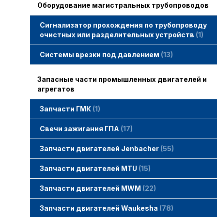
Оборудование магистральных трубопроводов
Сигнализатор прохождения по трубопроводу
очистных или разделительных устройств
1
Системы врезки под давлением
13
Запасные части промышленных двигателей и
агрегатов
Запчасти ГМК
1
Свечи зажигания STITT
Свечи зажигания ГПА
17
Свечи зажигания ERS
Свечи зажигания TORCH
Свечи зажигания MWM
Запчасти двигателей Jenbacher
55
Запчасти двигателей Jenbacher
Cвечи Jenbacher
Кольца уплотнительные
О-кольца
Гайки, винты для двигателей Jenbacher
смотреть все
Запчасти двигателей MTU
15
Запчасти двигателей MTU
Фильтры MTU
Датчики MTU
Свечи зажигания MTU
смотреть все
Запчасти двигателей MWM
22
Запчасти двигателей MWM
гайки, винты
прокладки, втулки
смотреть все
Фильтры MWM
Запчасти двигателей Waukesha
78