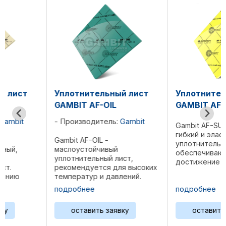
Уплотнительный лист
Уплотнительный ли
GAMBIT AF-OIL
GAMBIT AF-Supersof
Производитель:
Gambit
Gambit AF-SUPERSOFT —
гибкий и эластичный
Gambit AF-OIL -
уплотнительный лист,
маслоустойчивый
обеспечивающий
уплотнительный лист,
достижение необходим
рекомендуется для высоких
условий герметизации п
температур и давлений.
значительном снижении
Предназначен для
усилий при монтаже.
подробнее
подробнее
применения в поднадзорных
Рекомендуется для
соединениях, при пересылке
использования в случаях
оставить заявку
оставить заявку
природного газа.
когда требуется
Рекомендуется как
компенсация ...