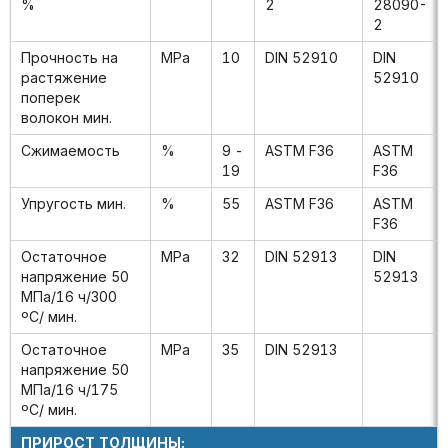
%
2
28090-
2
Прочность на
MPa
10
DIN 52910
DIN
растяжение
52910
поперек
волокон мин.
Сжимаемость
%
9 -
ASTM F36
ASTM
19
F36
Упругость мин.
%
55
ASTM F36
ASTM
F36
Остаточное
MPa
32
DIN 52913
DIN
напряжение 50
52913
MПa/16 ч/300
ºC/ мин.
Остаточное
MPa
35
DIN 52913
напряжение 50
MПa/16 ч/175
ºC/ мин.
ПРИРОСТ ТОЛЩИНЫ: