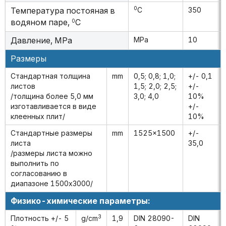
0
Температура постояная в
C
350
водяном паре,
C
0
Давление,
MPa
MPa
10
Размеры
Стандартная толщина
mm
0,5; 0,8; 1,0;
+/- 0,1
листов
1,5; 2,0; 2,5;
+/-
/толщина более 5,0 мм
3,0; 4,0
10%
изготавливается в виде
+/-
клеенных плит/
10%
Стандартные размеры
mm
1525x1500
+/-
листа
35,0
/размеры листа можно
выполнить по
согласованию в
диапазоне 1500x3000/
Физико-химические параметры:
3
Плотность +/- 5
g/cm
1,9
DIN 28090-
DIN