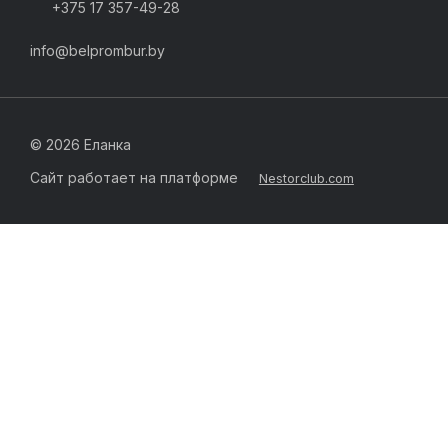
+375 17 357-49-28
info@belprombur.by
©
2026 Еланка
Сайт работает на платформе
Nestorclub.com