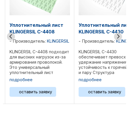
Уплотнительный лист
Уплотнительный ли
KLINGERSIL C-4430
KLINGERSIL C-4500
L
Производитель:
KLINGERSIL
Производитель:
KLING
т
KLINGERSIL C-4430
KLINGERSIL C-4500 - это
обеспечивает превосходное
высококачественный
удержание напряжения и
уплотнительный лист
устойчивость к горячей воде
высокого давления,
и пару Структура
особенно подходящий 
Оптимальное сочетание
использования с
подробнее
подробнее
синтетических волокон,
высокотемпературным
соединенных с NBR. Области
щелочными средами и
оставить заявку
оставить заявку
применения Устойчив к воде
перегретым паром. Это
и пару при более высоких
продукт с превосходны
температурах, ...
эксплуатационными
характеристиками, ...