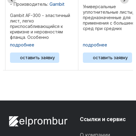
bit
Производитель
Универсальные
уплотнительные листы,
ичный
Gambit AF-CHEMAC
предназначенные для
Уплотнительный л
применения с большинством
 к
устойчивый к во
сред при средних
ям
кислот и щелочей
температурах и давлениях.
Рекомендуется, 
Устойчив к воздействию
одяных
образом, для хим
масел. Уплотнительный лист
подробнее
подробнее
ак в
промышленности.
GAMBIT AF-300 B изготовлен
и в
Уплотнительный 
на основе арамидных
оставить заявку
оставить зая
ве.
AF- CHEMACID изг
волокон Kevlar®, ...
озной и
основе арамидно
KEVLAR, минеральн
Ссылки и сервис
О компании