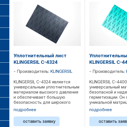
Уплотнительный лист
Уплотнительны
KLINGERSIL C-4324
KLINGERSIL C-4
Производитель:
KLINGERSIL
Производитель:
KLINGERSIL C-4324 является
KLINGERSIL C-4400
универсальным уплотнительным
универсальный ма
материалом высокого давления
безопасной и над
и обеспечивает большую
герметизации. Он 
безопасность для широкого
уникальной матри
спектра подходящих
предлагает отлич
подробнее
подробнее
применений. Структура:
различных свойст
Комбинация синтетических
Арамидные волокн
оставить заявку
оставить заяв
высокоэффективных волокон,
NBR. Области при