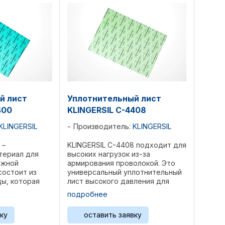
й лист
Уплотнительный лист
400
KLINGERSIL C-4408
KLINGERSIL
Производитель:
KLINGERSIL
 –
KLINGERSIL C-4408 подходит для
териал для
высоких нагрузок из-за
ежной
армирования проволокой. Это
состоит из
универсальный уплотнительный
цы, которая
лист высокого давления для
ное сочетание
использования в широком
подробнее
в Структура
спектре промышленных
а, связанные с
применений.. Структура
ку
оставить заявку
менения
Арамидные волокна, связанные с