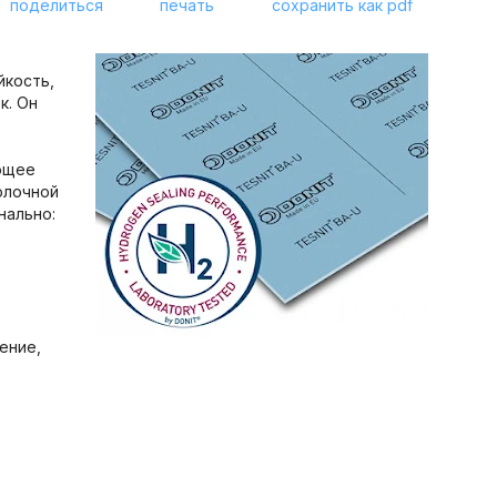
поделиться
печать
сохранить как pdf
йкость,
к. Он
ующее
олочной
нально:
ение,