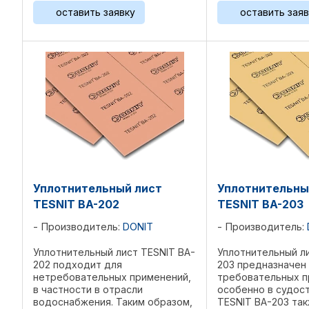
применения Устойчив к воде и
перегретым паром
оставить заявку
оставить заяв
пару при более высоких
с превосходными
температурах, ...
эксплуатационным
характеристиками, 
Уплотнительный лист
Уплотнительны
TESNIT BA-202
TESNIT BA-203
Производитель:
DONIT
Производитель:
Уплотнительный лист TESNIT BA-
Уплотнительный л
202 подходит для
203 предназначен
нетребовательных применений,
требовательных п
в частности в отрасли
особенно в судос
водоснабжения. Таким образом,
TESNIT BA-203 та