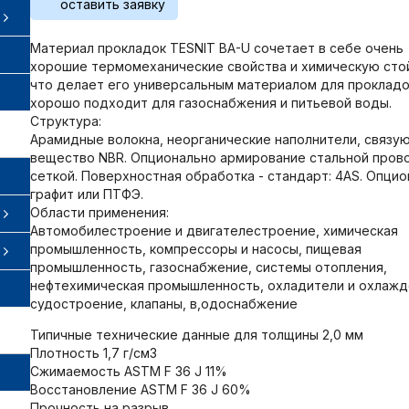
оставить заявку
Материал прокладок TESNIT BA-U сочетает в себе очень
хорошие термомеханические свойства и химическую сто
что делает его универсальным материалом для прокладо
хорошо подходит для газоснабжения и питьевой воды.
Структура:
Арамидные волокна, неорганические наполнители, связ
вещество NBR. Опционально армирование стальной пров
сеткой. Поверхностная обработка - стандарт: 4AS. Опцио
графит или ПТФЭ.
Области применения:
Автомобилестроение и двигателестроение, химическая
промышленность, компрессоры и насосы, пищевая
промышленность, газоснабжение, системы отопления,
нефтехимическая промышленность, охладители и охлажд
судостроение, клапаны, в,одоснабжение
Типичные технические данные для толщины 2,0 мм
Плотность 1,7 г/см3
Сжимаемость ASTM F 36 J 11%
Восстановление ASTM F 36 J 60%
Прочность на разрыв