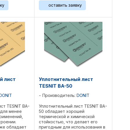
. Это продукт
кислотами. Структура
ку
оставить заявку
Стекловолокно, скрепленное
и
специальными кислотостойкими
...
...
й лист
Уплотнительный лист
TESNIT BA-50
DONIT
Производитель:
DONIT
ист TESNIT BA-
Уплотнительный лист TESNIT BA-
 для менее
50 обладает хорошей
рименений,
термической и химической
троении.
стойкостью, что делает его
кже обладает
пригодным для использования в