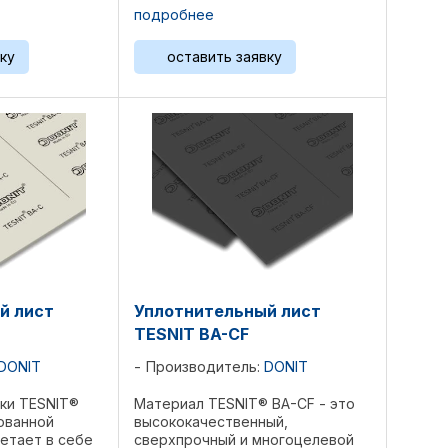
йкостью..
широком спектре применений.
подробнее
дные волокна,
TESNIT BA-50 хорошо подходит
аполнители,
для использования с питьевым
ку
оставить заявку
о NBR. ...
водоснабжением и
судостроением. ...
й лист
Уплотнительный лист
TESNIT BA-CF
DONIT
Производитель:
DONIT
ки TESNIT®
Материал TESNIT® BA-CF - это
ованной
высококачественный,
етает в себе
сверхпрочный и многоцелевой