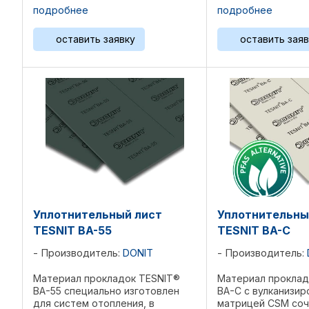
TESNIT BA-202 был разработан с
хорошей термосто
подробнее
подробнее
хорошими механическими и
Структура: Арами
герметизирующими свойствами.
неорганические н
оставить заявку
оставить заяв
Структура: Целлюлозные
связующее веществ
волокна, ...
Уплотнительный лист
Уплотнительны
TESNIT BA-55
TESNIT BA-C
Производитель:
DONIT
Производитель:
Материал прокладок TESNIT®
Материал проклад
BA-55 специально изготовлен
BA-C с вулканизир
для систем отопления, в
матрицей CSM соч