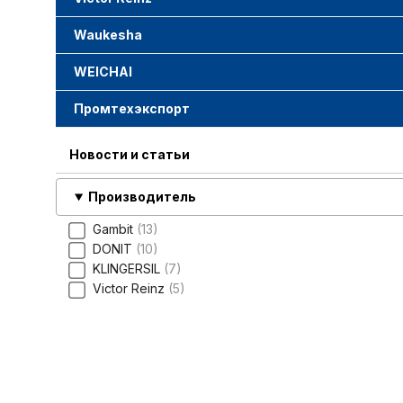
Waukesha
WEICHAI
Промтехэкспорт
Новости и статьи
Производитель
Gambit
13
DONIT
10
KLINGERSIL
7
Victor Reinz
5