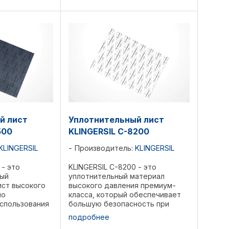
NBR. Области ...
й лист
Уплотнительный лист
500
KLINGERSIL C-8200
KLINGERSIL
Производитель:
KLINGERSIL
 - это
KLINGERSIL C-8200 - это
ный
уплотнительный материал
ист высокого
высокого давления премиум-
но
класса, который обеспечивает
спользования
большую безопасность при
турными
использовании с
подробнее
ми и
высококонцентрированными