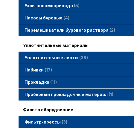
Узлы пневмопривода
5
Вертлюжки SIMACO
Клапаны SIMACO
Краны SIMACO
Насосы буровые
4
Перемешиватели бурового раствора
2
Уплотнительные материалы
Уплотнительные листы
39
Набивки
17
Набивки GAMBIT PTFE
Набивки гибридные GAMBIT
Набивки графитные GAMBIT
Набивки сальниковые GAMBIT
Набивки синтетические GAMBIT
Прокладки
11
Cпециальные прокладки
Прокладки MWM
Прокладки ГОСТ
Пробковый прокладочный материал
1
Фильтр оборудование
Фильтр-прессы
3