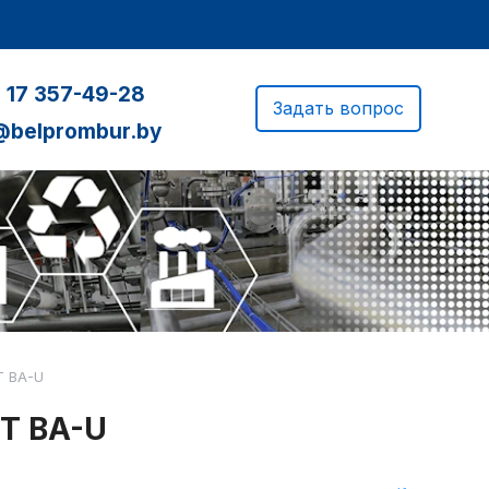
 17 357-49-28
Задать вопрос
@belprombur.by
T BA-U
T BA-U