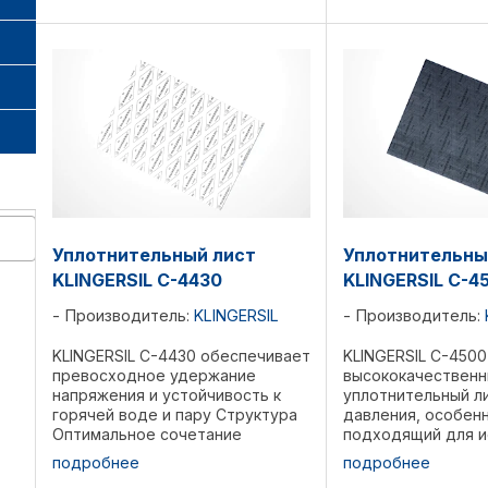
скрепленных NBR. ...
Устойчив к ...
Уплотнительный лист
Уплотнительны
KLINGERSIL C-4430
KLINGERSIL C-4
Производитель:
KLINGERSIL
Производитель:
KLINGERSIL C-4430 обеспечивает
KLINGERSIL C-4500
превосходное удержание
высококачествен
напряжения и устойчивость к
уплотнительный л
горячей воде и пару Структура
давления, особен
Оптимальное сочетание
подходящий для и
синтетических волокон,
с высокотемпера
подробнее
подробнее
соединенных с NBR. Области
щелочными среда