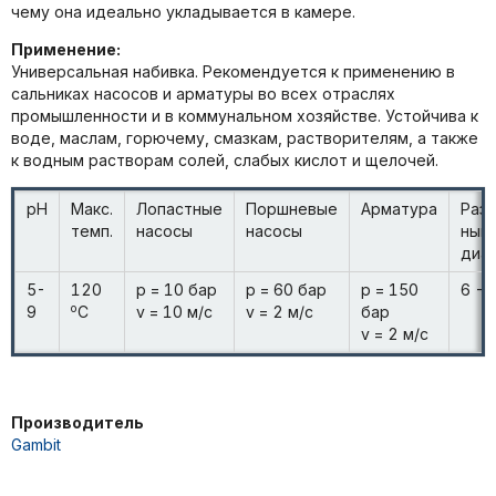
чему она идеально укладывается в камере.
Применение:
Универсальная набивка. Рекомендуется к применению в
сальниках насосов и арматуры во всех отраслях
промышленности и в коммунальном хозяйстве. Устойчива к
воде, маслам, горючему, смазкам, растворителям, а также
к водным растворам солей, слабых кислот и щелочей.
pH
Макс.
Лопастные
Поршневые
Арматура
Раз
темп.
насосы
насосы
ный
диа
5-
120
p = 10 бар
p = 60 бар
p = 150
6 - 
o
9
C
v = 10 м/с
v = 2 м/с
бар
v = 2 м/с
Производитель
Gambit