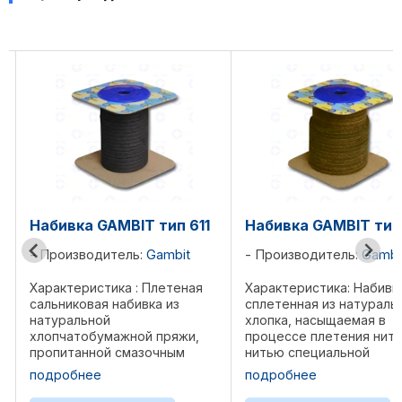
Набивка GAMBIT тип 611
Набивка GAMBIT тип
Производитель:
Gambit
Производитель:
Gambi
Характеристика : Плетеная
Характеристика: Набивк
сальниковая набивка из
сплетенная из натураль
натуральной
хлопка, насыщаемая в
хлопчатобумажной пряжи,
процессе плетения нить
пропитанной смазочным
нитью специальной
составом на основе смазок и
пропиткой на основе PT
подробнее
подробнее
минеральных масел с
Пропитка выполняет
добавлением графита.
двойную задачу: умень