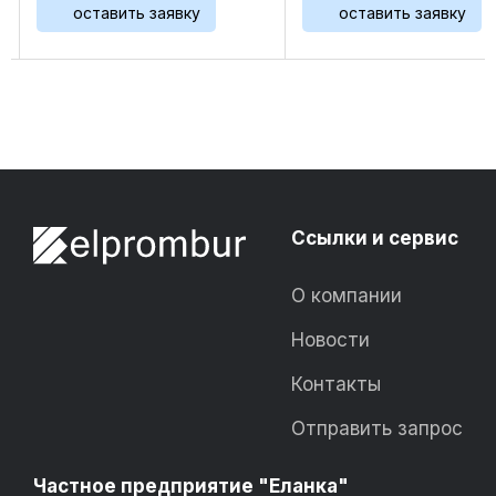
оставить заявку
оставить заявку
Набивка идеально подходит
коэффициент трения и
для контакта с водой,
увеличивает химическу
растворами солей, слабыми
устойчивость ...
...
Ссылки и сервис
О компании
Новости
Контакты
Отправить запрос
Частное предприятие "Еланка"