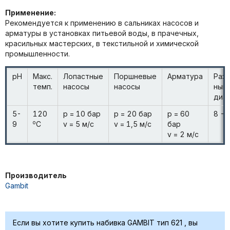
Применение:
Рекомендуется к применению в сальниках насосов и
арматуры в установках питьевой воды, в прачечных,
красильных мастерских, в текстильной и химической
промышленности.
pH
Макс.
Лопастные
Поршневые
Арматура
Раз
темп.
насосы
насосы
ный
диа
5-
120
p = 10 бар
p = 20 бар
p = 60
8 - 
o
9
C
v = 5 м/с
v = 1,5 м/с
бар
v = 2 м/с
Производитель
Gambit
Если вы хотите купить набивка GAMBIT тип 621 , вы