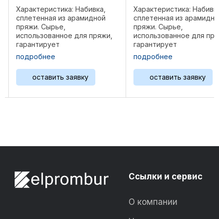
Характеристика: Набивка,
Характеристика: Набивк
сплетенная из арамидной
сплетенная из арамидн
пряжи. Сырье,
пряжи. Сырье,
использованное для пряжи,
использованное для пря
гарантирует
гарантирует
исключительную
исключительную
подробнее
подробнее
механическую и химическую
механическую и химиче
устойчивость, особенно при
устойчивость, особенно
оставить заявку
оставить заявку
наличии высоких
наличии высоких
температур. Насыщение в
температур. Насыщение
ходе процесса плетения
ходе процесса плетени
каждой нити ...
каждой нити ...
Ссылки и сервис
О компании