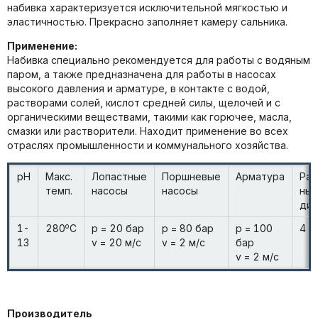
набивка характеризуется исключительной мягкостью и
эластичностью. Прекрасно заполняет камеру сальника.
Применение:
Набивка специально рекомендуется для работы с водяным
паром, а также предназначена для работы в насосах
высокого давления и арматуре, в контакте с водой,
растворами солей, кислот средней силы, щелочей и с
органическими веществами, такими как горючее, масла,
смазки или растворители. Находит применение во всех
отраслях промышленности и коммунального хозяйства.
pH
Макс.
Лопастные
Поршневые
Арматура
Раз
темп.
насосы
насосы
ный
диа
o
1-
280
C
p = 20 бар
p = 80 бар
p = 100
4 -
13
v = 20 м/с
v = 2 м/с
бар
v = 2 м/с
Производитель