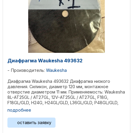
Диафрагма Waukesha 493632
Производитель:
Waukesha
Диафрагма Waukesha 493632 Диафрагма низкого
давления. Силикон, диаметр 120 мм, монтажное
отверстие диаметром 11 мм. Применяемость: Waukesha
8L-AT25GL / AT27GL, 12V-AT25GL / AT27GL, F18G,
F18GL/GLD, H24G, H24GL/GLD, L36GL/GLD, P48GL/GLD,
2895GL, ...
подробнее
оставить заявку