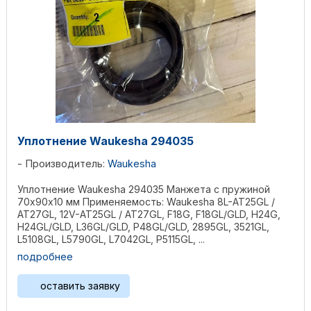
Уплотнение Waukesha 294035
Производитель:
Waukesha
Уплотнение Waukesha 294035 Манжета с пружиной
70х90х10 мм Применяемость: Waukesha 8L-AT25GL /
AT27GL, 12V-AT25GL / AT27GL, F18G, F18GL/GLD, H24G,
H24GL/GLD, L36GL/GLD, P48GL/GLD, 2895GL, 3521GL,
L5108GL, L5790GL, L7042GL, P5115GL, ...
подробнее
оставить заявку