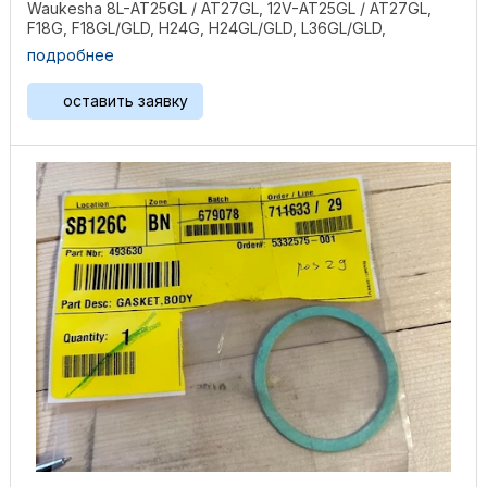
Waukesha 8L-AT25GL / AT27GL, 12V-AT25GL / AT27GL,
F18G, F18GL/GLD, H24G, H24GL/GLD, L36GL/GLD,
P48GL/GLD, 2895GL, ...
подробнее
оставить заявку