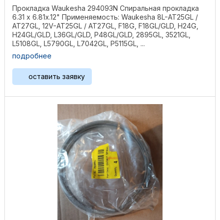
Прокладка Waukesha 294093N Спиральная прокладка
6.31 х 6.81х.12" Применяемость: Waukesha 8L-AT25GL /
AT27GL, 12V-AT25GL / AT27GL, F18G, F18GL/GLD, H24G,
H24GL/GLD, L36GL/GLD, P48GL/GLD, 2895GL, 3521GL,
L5108GL, L5790GL, L7042GL, P5115GL, ...
подробнее
оставить заявку