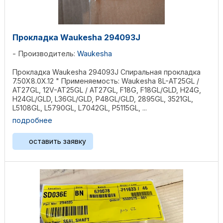
Прокладка Waukesha 294093J
Производитель:
Waukesha
Прокладка Waukesha 294093J Спиральная прокладка
7.50X8.0X.12 " Применяемость: Waukesha 8L-AT25GL /
AT27GL, 12V-AT25GL / AT27GL, F18G, F18GL/GLD, H24G,
H24GL/GLD, L36GL/GLD, P48GL/GLD, 2895GL, 3521GL,
L5108GL, L5790GL, L7042GL, P5115GL, ...
подробнее
оставить заявку