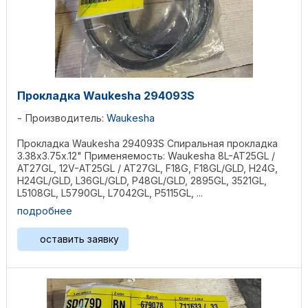
Прокладка Waukesha 294093S
Производитель:
Waukesha
Прокладка Waukesha 294093S Спиральная прокладка
3.38x3.75x.12" Применяемость: Waukesha 8L-AT25GL /
AT27GL, 12V-AT25GL / AT27GL, F18G, F18GL/GLD, H24G,
H24GL/GLD, L36GL/GLD, P48GL/GLD, 2895GL, 3521GL,
L5108GL, L5790GL, L7042GL, P5115GL, ...
подробнее
оставить заявку