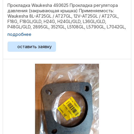
Прокладка Waukesha 493625 Прокладка регулятора
давления (закрывающая крышка) Применяемость:
Waukesha 8L-AT25GL / AT27GL, 12V-AT25GL / AT27GL,
F18G, F18GL/GLD, H24G, H24GL/GLD, L36GL/GLD,
P48GL/GLD, 2895GL, 3521GL, L5108GL, L5790GL, L7042GL,
P5115GL, ...
подробнее
оставить заявку