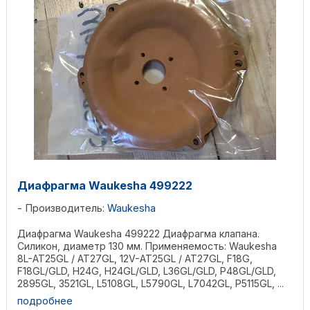
Диафрагма Waukesha 499222
Производитель:
Waukesha
Диафрагма Waukesha 499222 Диафрагма клапана.
Силикон, диаметр 130 мм. Применяемость: Waukesha
8L-AT25GL / AT27GL, 12V-AT25GL / AT27GL, F18G,
F18GL/GLD, H24G, H24GL/GLD, L36GL/GLD, P48GL/GLD,
2895GL, 3521GL, L5108GL, L5790GL, L7042GL, P5115GL, ...
подробнее