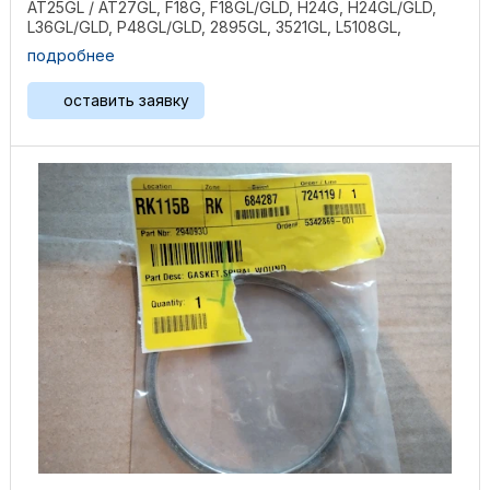
AT25GL / AT27GL, F18G, F18GL/GLD, H24G, H24GL/GLD,
L36GL/GLD, P48GL/GLD, 2895GL, 3521GL, L5108GL,
L5790GL, ...
подробнее
оставить заявку