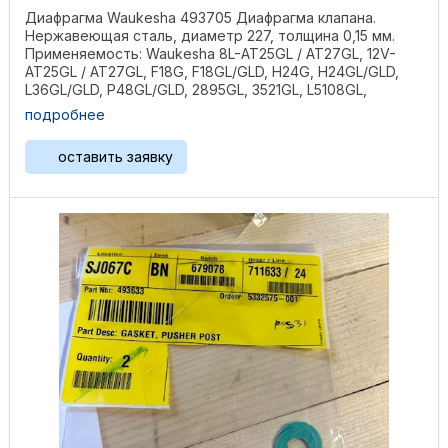
Диафрагма Waukesha 493705 Диафрагма клапана.
Нержавеющая сталь, диаметр 227, толщина 0,15 мм.
Применяемость: Waukesha 8L-AT25GL / AT27GL, 12V-
AT25GL / AT27GL, F18G, F18GL/GLD, H24G, H24GL/GLD,
L36GL/GLD, P48GL/GLD, 2895GL, 3521GL, L5108GL,
L5790GL, ...
подробнее
оставить заявку