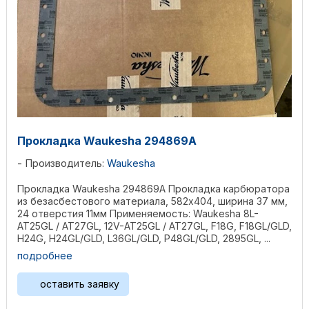
Прокладка Waukesha 294869A
Производитель:
Waukesha
Прокладка Waukesha 294869A Прокладка карбюратора
из безасбестового материала, 582х404, ширина 37 мм,
24 отверстия 11мм Применяемость: Waukesha 8L-
AT25GL / AT27GL, 12V-AT25GL / AT27GL, F18G, F18GL/GLD,
H24G, H24GL/GLD, L36GL/GLD, P48GL/GLD, 2895GL, ...
подробнее
оставить заявку