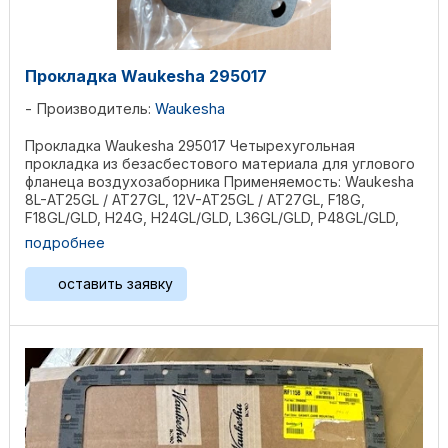
Прокладка Waukesha 295017
Производитель:
Waukesha
Прокладка Waukesha 295017 Четырехугольная
прокладка из безасбестового материала для углового
фланеца воздухозаборника Применяемость: Waukesha
8L-AT25GL / AT27GL, 12V-AT25GL / AT27GL, F18G,
F18GL/GLD, H24G, H24GL/GLD, L36GL/GLD, P48GL/GLD,
2895GL, ...
подробнее
оставить заявку