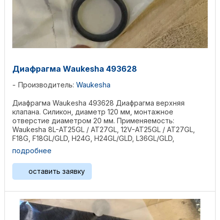
Диафрагма Waukesha 493628
Производитель:
Waukesha
Диафрагма Waukesha 493628 Диафрагма верхняя
клапана. Силикон, диаметр 120 мм, монтажное
отверстие диаметром 20 мм. Применяемость:
Waukesha 8L-AT25GL / AT27GL, 12V-AT25GL / AT27GL,
F18G, F18GL/GLD, H24G, H24GL/GLD, L36GL/GLD,
P48GL/GLD, 2895GL, ...
подробнее
оставить заявку