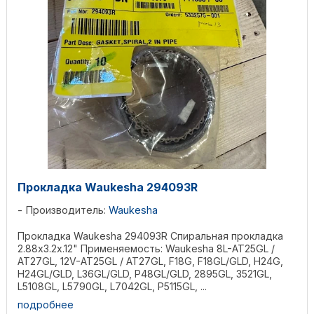
Прокладка Waukesha 294093R
Производитель:
Waukesha
Прокладка Waukesha 294093R Спиральная прокладка
2.88x3.2x.12" Применяемость: Waukesha 8L-AT25GL /
AT27GL, 12V-AT25GL / AT27GL, F18G, F18GL/GLD, H24G,
H24GL/GLD, L36GL/GLD, P48GL/GLD, 2895GL, 3521GL,
L5108GL, L5790GL, L7042GL, P5115GL, ...
подробнее