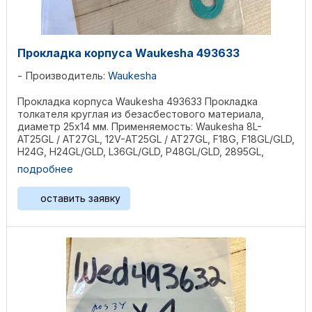
Прокладка корпуса Waukesha 493633
Производитель:
Waukesha
Прокладка корпуса Waukesha 493633 Прокладка
толкателя круглая из безасбестового материала,
диаметр 25х14 мм. Применяемость: Waukesha 8L-
AT25GL / AT27GL, 12V-AT25GL / AT27GL, F18G, F18GL/GLD,
H24G, H24GL/GLD, L36GL/GLD, P48GL/GLD, 2895GL,
3521GL, ...
подробнее
оставить заявку