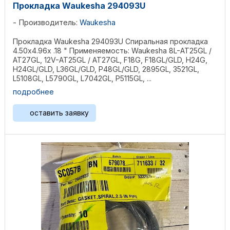
Прокладка Waukesha 294093U
Производитель:
Waukesha
Прокладка Waukesha 294093U Спиральная прокладка
4.50х4.96х .18 " Применяемость: Waukesha 8L-AT25GL /
AT27GL, 12V-AT25GL / AT27GL, F18G, F18GL/GLD, H24G,
H24GL/GLD, L36GL/GLD, P48GL/GLD, 2895GL, 3521GL,
L5108GL, L5790GL, L7042GL, P5115GL, ...
подробнее
оставить заявку