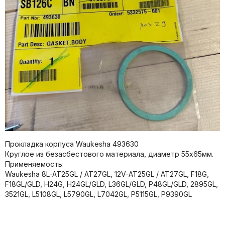
Прокладка корпуса Waukesha 493630
Круглое из безасбестового материала, диаметр 55х65мм.
Применяемость:
Waukesha 8L-AT25GL / AT27GL, 12V-AT25GL / AT27GL, F18G,
F18GL/GLD, H24G, H24GL/GLD, L36GL/GLD, P48GL/GLD, 2895GL,
3521GL, L5108GL, L5790GL, L7042GL, P5115GL, P9390GL