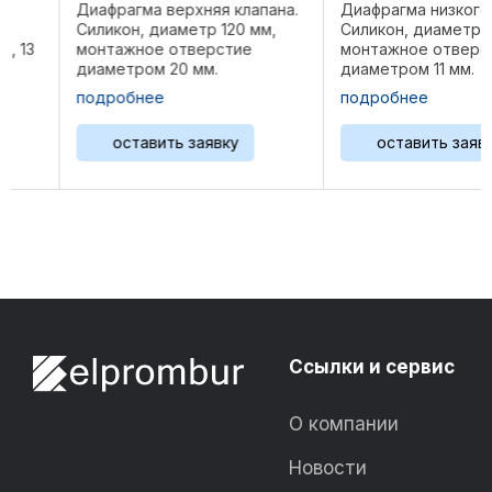
Диафрагма верхняя клапана.
Диафрагма низкого давл
Силикон, диаметр 120 мм,
Силикон, диаметр 120 мм
монтажное отверстие
монтажное отверстие
диаметром 20 мм.
диаметром 11 мм.
Применяемость: Waukesha
Применяемость: Waukes
подробнее
подробнее
8L-AT25GL / AT27GL, 12V-
8L-AT25GL / AT27GL, 12V
AT25GL / AT27GL, F18G,
AT25GL / AT27GL, F18G,
оставить заявку
оставить заявку
F18GL/GLD, H24G, H24GL/GLD,
F18GL/GLD, H24G, H24GL
L36GL/GLD, P48GL/GLD,
L36GL/GLD, P48GL/GLD,
2895GL, ...
2895GL, ...
…
Ссылки и сервис
О компании
Новости