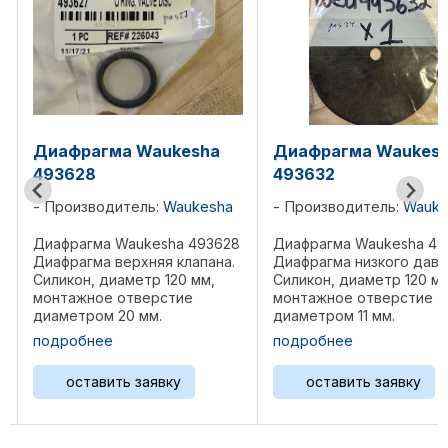
a
Диафрагма Waukesha
Диафрагма Wauk
493632
493705
ha
Производитель:
Waukesha
Производитель:
Wa
628
Диафрагма Waukesha 493632
Диафрагма Waukesha
на.
Диафрагма низкого давления.
Диафрагма клапана.
Силикон, диаметр 120 мм,
Нержавеющая сталь,
монтажное отверстие
диаметр 227, толщина
диаметром 11 мм.
мм. Применяемость:
a
Применяемость: Waukesha
Waukesha 8L-AT25GL 
подробнее
подробнее
8L-AT25GL / AT27GL, 12V-
AT27GL, 12V-AT25GL /
AT25GL / AT27GL, F18G,
AT27GL, F18G, F18GL/
оставить заявку
оставить заявку
LD,
F18GL/GLD, H24G, H24GL/GLD,
H24G, H24GL/GLD, L3
L36GL/GLD, P48GL/GLD,
P48GL/GLD, 2895GL, 3
2895GL, ...
L5108GL, L5790GL, ...