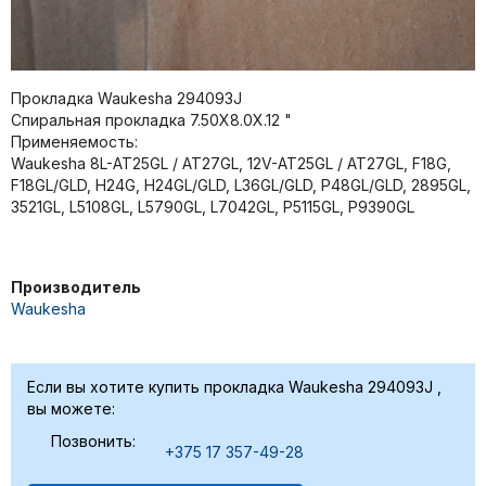
Прокладка Waukesha 294093J
Спиральная прокладка 7.50X8.0X.12 "
Применяемость:
Waukesha 8L-AT25GL / AT27GL, 12V-AT25GL / AT27GL, F18G,
F18GL/GLD, H24G, H24GL/GLD, L36GL/GLD, P48GL/GLD, 2895GL,
3521GL, L5108GL, L5790GL, L7042GL, P5115GL, P9390GL
Производитель
Waukesha
Если вы хотите купить прокладка Waukesha 294093J ,
вы можете:
Позвонить:
+375 17 357-49-28