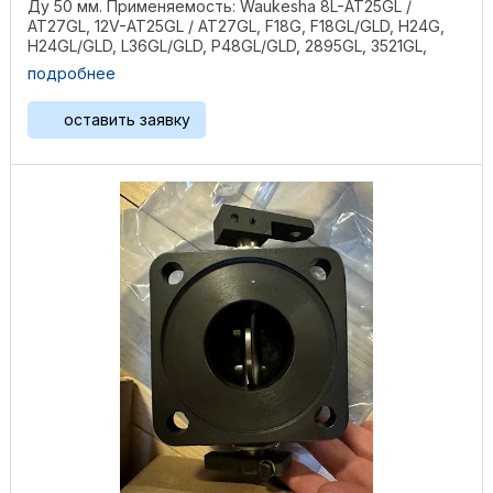
Ду 50 мм. Применяемость: Waukesha 8L-AT25GL /
AT27GL, 12V-AT25GL / AT27GL, F18G, F18GL/GLD, H24G,
H24GL/GLD, L36GL/GLD, P48GL/GLD, 2895GL, 3521GL,
L5108GL, ...
подробнее
оставить заявку