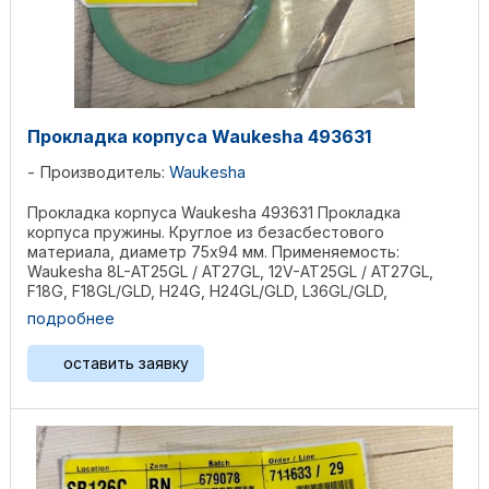
Прокладка корпуса Waukesha 493631
Производитель:
Waukesha
Прокладка корпуса Waukesha 493631 Прокладка
корпуса пружины. Круглое из безасбестового
материала, диаметр 75х94 мм. Применяемость:
Waukesha 8L-AT25GL / AT27GL, 12V-AT25GL / AT27GL,
F18G, F18GL/GLD, H24G, H24GL/GLD, L36GL/GLD,
P48GL/GLD, 2895GL, ...
подробнее
оставить заявку