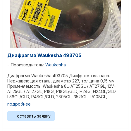
Диафрагма Waukesha 493705
Производитель:
Waukesha
Диафрагма Waukesha 493705 Диафрагма клапана.
Нержавеющая сталь, диаметр 227, толщина 0,15 мм.
Применяемость: Waukesha 8L-AT25GL / AT27GL, 12V-
AT25GL / AT27GL, F18G, F18GL/GLD, H24G, H24GL/GLD,
L36GL/GLD, P48GL/GLD, 2895GL, 3521GL, L5108GL,
L5790GL, ...
подробнее
оставить заявку