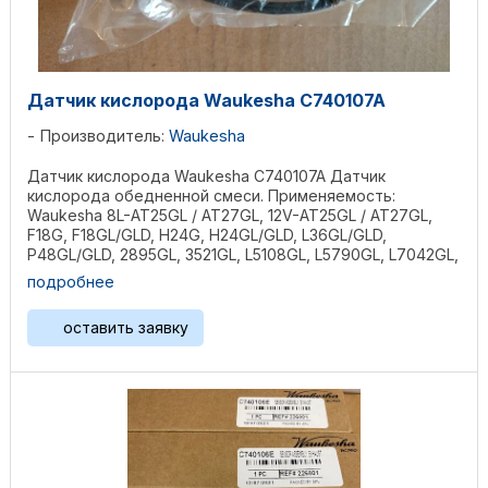
Датчик кислорода Waukesha C740107A
Производитель:
Waukesha
Датчик кислорода Waukesha C740107A Датчик
кислорода обедненной смеси. Применяемость:
Waukesha 8L-AT25GL / AT27GL, 12V-AT25GL / AT27GL,
F18G, F18GL/GLD, H24G, H24GL/GLD, L36GL/GLD,
P48GL/GLD, 2895GL, 3521GL, L5108GL, L5790GL, L7042GL,
P5115GL, ...
подробнее
оставить заявку