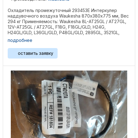
Охладитель промежуточный 293453E Интеркулер
наддувочного воздуха Waukesha 870х380х775 мм, Вес
294 кг Применяемость: Waukesha 8L-AT25GL / AT27GL,
12V-AT25GL / AT27GL, F18G, F18GL/GLD, H24G,
H24GL/GLD, L36GL/GLD, P48GL/GLD, 2895GL, 3521GL,
L5108GL, ...
подробнее
оставить заявку