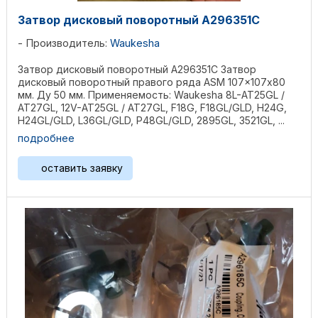
Затвор дисковый поворотный A296351C
Производитель:
Waukesha
Затвор дисковый поворотный A296351C Затвор
дисковый поворотный правого ряда ASM 107x107х80
мм. Ду 50 мм. Применяемость: Waukesha 8L-AT25GL /
AT27GL, 12V-AT25GL / AT27GL, F18G, F18GL/GLD, H24G,
H24GL/GLD, L36GL/GLD, P48GL/GLD, 2895GL, 3521GL, ...
подробнее
оставить заявку