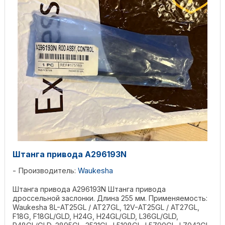
Штанга привода А296193N
Производитель:
Waukesha
Штанга привода А296193N Штанга привода
дроссельной заслонки. Длина 255 мм. Применяемость:
Waukesha 8L-AT25GL / AT27GL, 12V-AT25GL / AT27GL,
F18G, F18GL/GLD, H24G, H24GL/GLD, L36GL/GLD,