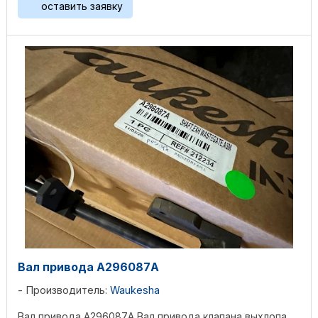
оставить заявку
Вал привода А296087А
Производитель:
Waukesha
Вал привода А296087А Вал привода клапана выхлопа.