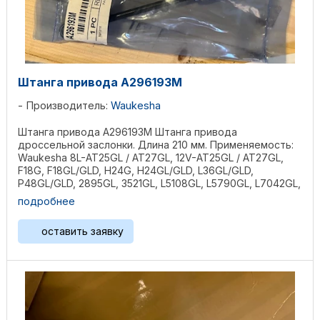
Штанга привода А296193М
Производитель:
Waukesha
Штанга привода А296193М Штанга привода
дроссельной заслонки. Длина 210 мм. Применяемость:
Waukesha 8L-AT25GL / AT27GL, 12V-AT25GL / AT27GL,
F18G, F18GL/GLD, H24G, H24GL/GLD, L36GL/GLD,
P48GL/GLD, 2895GL, 3521GL, L5108GL, L5790GL, L7042GL,
P5115GL, ...
подробнее
оставить заявку