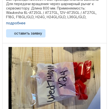
Для передачи вращения через шарнирный рычаг к
сервомотору. Длина 800 мм. Применяемость:
Waukesha 8L-AT25GL / AT27GL, 12V-AT25GL / AT27GL,
F18G, F18GL/GLD, H24G, H24GL/GLD, L36GL/GLD,
P48GL/GLD, ...
подробнее
оставить заявку