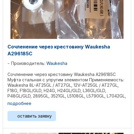
Сочленение через крестовину Waukesha
A296185C
Производитель:
Waukesha
Сочленение через крестовину Waukesha A296185C
Муфта стальная с упругим элементом Применяемость:
Waukesha 8L-AT25GL / AT27GL, 12V-AT25GL / AT27GL,
F18G, F18GL/GLD, H24G, H24GL/GLD, L36GL/GLD,
P48GL/GLD, 2895GL, 3521GL, L5108GL, L5790GL, L7042GL,
...
подробнее
оставить заявку