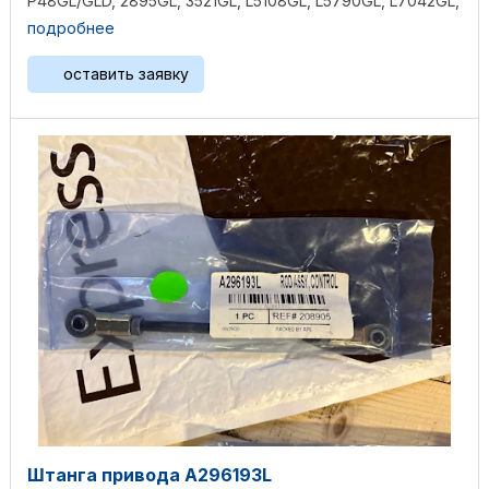
P48GL/GLD, 2895GL, 3521GL, L5108GL, L5790GL, L7042GL,
P5115GL, ...
подробнее
оставить заявку
Штанга привода А296193L