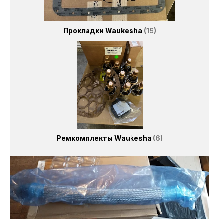
Прокладки Waukesha
19
Ремкомплекты Waukesha
6