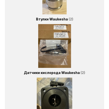
Втулки Waukesha
2
Датчики кислорода Waukesha
2