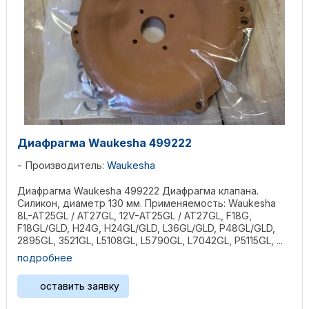
Диафрагма Waukesha 499222
Производитель:
Waukesha
Диафрагма Waukesha 499222 Диафрагма клапана.
Силикон, диаметр 130 мм. Применяемость: Waukesha
8L-AT25GL / AT27GL, 12V-AT25GL / AT27GL, F18G,
F18GL/GLD, H24G, H24GL/GLD, L36GL/GLD, P48GL/GLD,
2895GL, 3521GL, L5108GL, L5790GL, L7042GL, P5115GL, ...
подробнее
оставить заявку