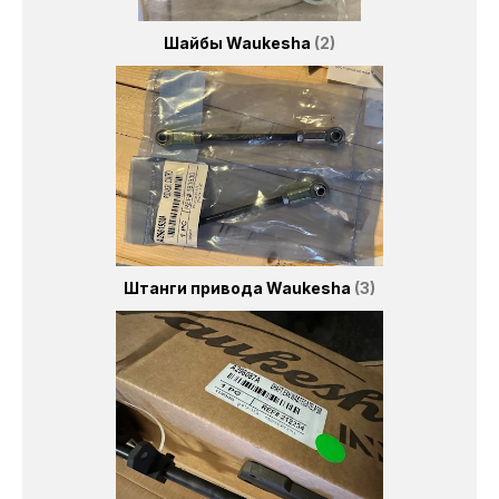
Шайбы Waukesha
2
Штанги привода Waukesha
3