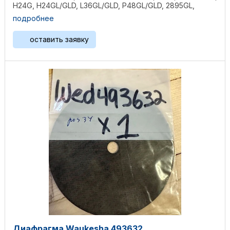
H24G, H24GL/GLD, L36GL/GLD, P48GL/GLD, 2895GL,
3521GL, ...
подробнее
оставить заявку
Диафрагма Waukesha 493632