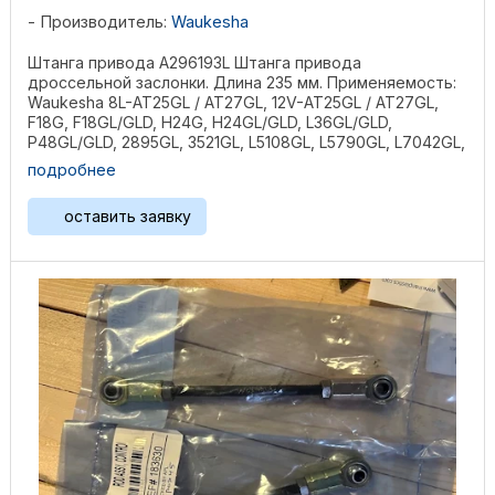
Производитель:
Waukesha
Штанга привода А296193L Штанга привода
дроссельной заслонки. Длина 235 мм. Применяемость:
Waukesha 8L-AT25GL / AT27GL, 12V-AT25GL / AT27GL,
F18G, F18GL/GLD, H24G, H24GL/GLD, L36GL/GLD,
P48GL/GLD, 2895GL, 3521GL, L5108GL, L5790GL, L7042GL,
P5115GL, ...
подробнее
оставить заявку