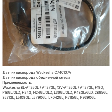
Датчик кислорода Waukesha C740107A
Датчик кислорода обедненной смеси.
Применяемость:
Waukesha 8L-AT25GL / AT27GL, 12V-AT25GL / AT27GL, F18G,
F18GL/GLD, H24G, H24GL/GLD, L36GL/GLD, P48GL/GLD, 2895GL,
3521GL, L5108GL, L5790GL, L7042GL, P5115GL, P9390GL