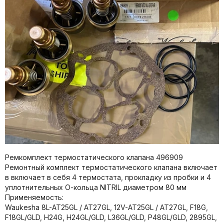
Ремкомплект термостатического клапана 496909
Ремонтный комплект термостатического клапана включает
в включает в себя 4 термостата, прокладку из пробки и 4
уплотнительных О-кольца NITRIL диаметром 80 мм
Применяемость:
Waukesha 8L-AT25GL / AT27GL, 12V-AT25GL / AT27GL, F18G,
F18GL/GLD, H24G, H24GL/GLD, L36GL/GLD, P48GL/GLD, 2895GL,