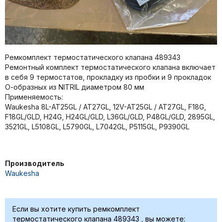
Ремкомплект термостатического клапана 489343
Ремонтный комплект термостатического клапана включает
в себя 9 термостатов, прокладку из пробки и 9 прокладок
О-образных из NITRIL диаметром 80 мм
Применяемость:
Waukesha 8L-AT25GL / AT27GL, 12V-AT25GL / AT27GL, F18G,
F18GL/GLD, H24G, H24GL/GLD, L36GL/GLD, P48GL/GLD, 2895GL,
3521GL, L5108GL, L5790GL, L7042GL, P5115GL, P9390GL
Производитель
Waukesha
Если вы хотите купить ремкомплект
термостатического клапана 489343 , вы можете: