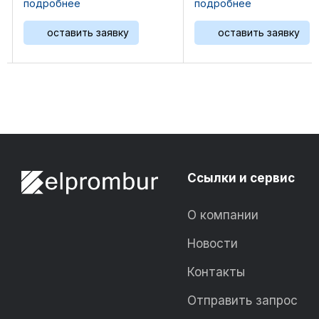
подробнее
подробнее
резиновое диаметром 
L36GL/GLD, P48GL/GLD,
мм на 6 болтов.
2895GL, 3521GL, L5108GL,
оставить заявку
оставить заявку
Применяемость: Wauke
L5790GL, L7042GL, P5115GL, ...
8L-AT25GL / AT27GL, ...
Ссылки и сервис
О компании
Новости
Контакты
Отправить запрос