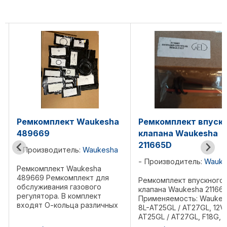
a
Ремкомплект впускного
Ремкомплект крыш
клапана Waukesha
клапана 489372
211665D
Производитель:
Wauk
Производитель:
Waukesha
Ремкомплект крышки кл
489372 Ремонтный ком
Ремкомплект впускного
лючков корпуса
клапана Waukesha 211665D
предохранительного
Применяемость: Waukesha
клапана. Включает в се
8L-AT25GL / AT27GL, 12V-
крышку стальную диам
AT25GL / AT27GL, F18G,
170 мм, уплотнение
F18GL/GLD, H24G, H24GL/GLD,