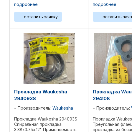
F18GL/GLD, H24G, H24GL/GLD,
F18GL/GLD, H24G, 
подробнее
подробнее
L36GL/GLD, P48GL/GLD, 2895GL,
L36GL/GLD, P48GL/
3521GL, L5108GL, L5790GL,
3521GL, L5108GL, L
оставить заявку
оставить заяв
L7042GL, P5115GL, ...
L7042GL, P5115GL, ..
Прокладка Waukesha
Прокладка Wau
294093S
294108
Производитель:
Waukesha
Производитель:
Прокладка Waukesha 294093S
Прокладка Waukes
Спиральная прокладка
Треугольная флан
3.38x3.75x.12" Применяемость:
прокладка из без