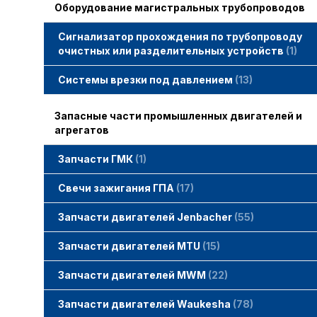
Оборудование магистральных трубопроводов
Сигнализатор прохождения по трубопроводу
очистных или разделительных устройств
1
Системы врезки под давлением
13
Запасные части промышленных двигателей и
агрегатов
Запчасти ГМК
1
Свечи зажигания STITT
Свечи зажигания ГПА
17
Свечи зажигания ERS
Свечи зажигания TORCH
Свечи зажигания MWM
Запчасти двигателей Jenbacher
55
Запчасти двигателей Jenbacher
Cвечи Jenbacher
Кольца уплотнительные
О-кольца
Гайки, винты для двигателей Jenbacher
смотреть все
Запчасти двигателей MTU
15
Запчасти двигателей MTU
Фильтры MTU
Датчики MTU
Свечи зажигания MTU
смотреть все
Запчасти двигателей MWM
22
Запчасти двигателей MWM
гайки, винты
прокладки, втулки
смотреть все
Фильтры MWM
Запчасти двигателей Waukesha
78