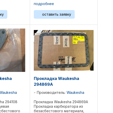
H24GL/GLD,
F18GL/GLD, H24G, H24GL/GLD,
подробнее
GLD, 2895GL,
L36GL/GLD, P48GL/GLD, 2895GL,
5790GL,
3521GL, L5108GL, L5790GL,
ку
оставить заявку
.
L7042GL, P5115GL, ...
kesha
Прокладка Waukesha
294869A
Waukesha
Производитель:
Waukesha
ha 294108
Прокладка Waukesha 294869A
цевая
Прокладка карбюратора из
асбестового
безасбестового материала,