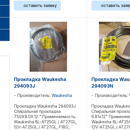
H24GL/GLD, L36GL/GLD,
3521GL, L5108GL, L
оставить заявку
оставить заяв
P48GL/GLD, 2895GL, 3521GL,
L7042GL, P5115GL, ..
L5108GL, L5790GL, ...
Прокладка Waukesha
Прокладка Wau
294093J
294093N
Производитель:
Waukesha
Производитель:
Прокладка Waukesha 294093J
Прокладка Waukes
Спиральная прокладка
Спиральная прокла
7.50X8.0X.12 " Применяемость:
6.81х.12" Применяе
Waukesha 8L-AT25GL / AT27GL,
Waukesha 8L-AT25G
12V-AT25GL / AT27GL, F18G,
12V-AT25GL / AT27G