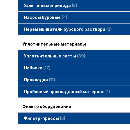
Узлы пневмопривода
5
Вертлюжки SIMACO
Клапаны SIMACO
Краны SIMACO
Насосы буровые
4
Перемешиватели бурового раствора
2
Уплотнительные материалы
Уплотнительные листы
39
Набивки
17
Набивки GAMBIT PTFE
Набивки гибридные GAMBIT
Набивки графитные GAMBIT
Набивки сальниковые GAMBIT
Набивки синтетические GAMBIT
Прокладки
11
Cпециальные прокладки
Прокладки MWM
Прокладки ГОСТ
Пробковый прокладочный материал
1
Фильтр оборудование
Фильтр-прессы
3