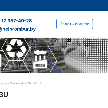
 17 357-49-28
Задать вопрос
@belprombur.by
ладка Waukesha 294093U
3U