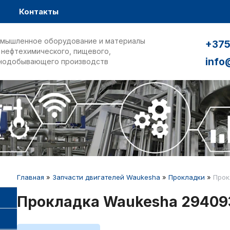
Контакты
мышленное оборудование и материалы
+375
 нефтехимического, пищевого,
info
нодобывающего производств
Главная
»
Запчасти двигателей Waukesha
»
Прокладки
»
Прок
Прокладка Waukesha 29409