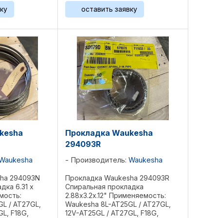
5790GL,
L5108GL, L5790GL, L7042GL,
ку
оставить заявку
.
P5115GL, ...
kesha
Прокладка Waukesha
294093R
Waukesha
Производитель:
Waukesha
ha 294093N
Прокладка Waukesha 294093R
дка 6.31 х
Спиральная прокладка
мость:
2.88x3.2x.12" Применяемость:
L / AT27GL,
Waukesha 8L-AT25GL / AT27GL,
L, F18G,
12V-AT25GL / AT27GL, F18G,