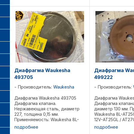
P48GL/GLD, 2895GL, 
Диафрагма Waukesha
Диафрагма Wa
493705
499222
Производитель:
Waukesha
Производитель:
Диафрагма Waukesha 493705
Диафрагма Waukes
Диафрагма клапана.
Диафрагма клапана
Нержавеющая сталь, диаметр
диаметр 130 мм. 
227, толщина 0,15 мм.
Waukesha 8L-AT25G
Применяемость: Waukesha 8L-
12V-AT25GL / AT27G
AT25GL / AT27GL, 12V-AT25GL /
F18GL/GLD, H24G, 
подробнее
подробнее
AT27GL, F18G, F18GL/GLD, H24G,
L36GL/GLD, P48GL/