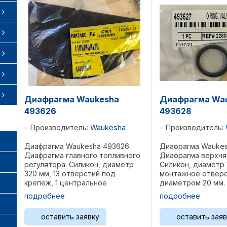
Диафрагма Waukesha
Диафрагма Wa
493626
493628
Производитель:
Waukesha
Производитель:
Диафрагма Waukesha 493626
Диафрагма Waukes
Диафрагма главного топливного
Диафрагма верхняя
регулятора. Силикон, диаметр
Силикон, диаметр 
320 мм, 13 отверстий под
монтажное отвер
крепеж, 1 центральное
диаметром 20 мм.
отверстие Применяемость:
Применяемость: W
подробнее
подробнее
Waukesha 8L-AT25GL / AT27GL,
AT25GL / AT27GL, 
12V-AT25GL / AT27GL, F18G,
AT27GL, F18G, F18
оставить заявку
оставить заяв
F18GL/GLD, H24G, H24GL/GLD, ...
H24GL/GLD, L36GL/