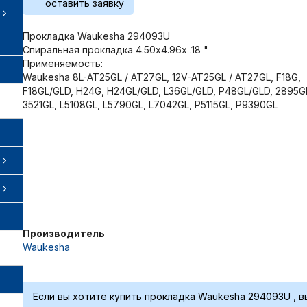
оставить заявку
Прокладка Waukesha 294093U
Спиральная прокладка 4.50х4.96х .18 "
Применяемость:
Waukesha 8L-AT25GL / AT27GL, 12V-AT25GL / AT27GL, F18G,
F18GL/GLD, H24G, H24GL/GLD, L36GL/GLD, P48GL/GLD, 2895G
3521GL, L5108GL, L5790GL, L7042GL, P5115GL, P9390GL
Производитель
Waukesha
Если вы хотите купить прокладка Waukesha 294093U , в