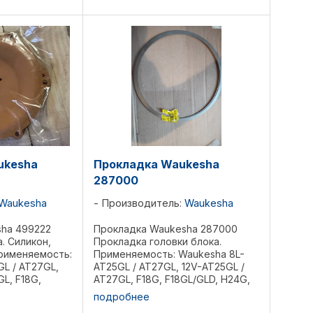
...
P48GL/GLD, 2895GL, ...
ukesha
Прокладка Waukesha
287000
Waukesha
Производитель:
Waukesha
ha 499222
Прокладка Waukesha 287000
. Силикон,
Прокладка головки блока.
Применяемость:
Применяемость: Waukesha 8L-
L / AT27GL,
AT25GL / AT27GL, 12V-AT25GL /
L, F18G,
AT27GL, F18G, F18GL/GLD, H24G,
H24GL/GLD,
H24GL/GLD, L36GL/GLD,
подробнее
GLD, 2895GL,
P48GL/GLD, 2895GL, 3521GL,