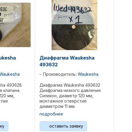
ukesha
Диафрагма Waukesha
493632
Waukesha
Производитель:
Waukesha
ha 493628
Диафрагма Waukesha 493632
 клапана.
Диафрагма низкого давления.
120 мм,
Силикон, диаметр 120 мм,
стие
монтажное отверстие
диаметром 11 мм.
aukesha 8L-
Применяемость: Waukesha 8L-
подробнее
12V-AT25GL /
AT25GL / AT27GL, 12V-AT25GL /
GL/GLD, H24G,
AT27GL, F18G, F18GL/GLD, H24G,
ку
оставить заявку
GLD,
H24GL/GLD, L36GL/GLD,