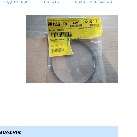
поделиться
печать
сохранить как pdf
L,
ы можете: