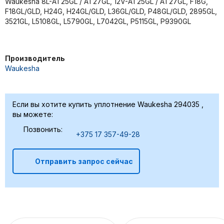
Waukesha 8L-AT25GL / AT27GL, 12V-AT25GL / AT27GL, F18G,
F18GL/GLD, H24G, H24GL/GLD, L36GL/GLD, P48GL/GLD, 2895GL,
3521GL, L5108GL, L5790GL, L7042GL, P5115GL, P9390GL
Производитель
Waukesha
Если вы хотите купить уплотнение Waukesha 294035 ,
вы можете:
Позвонить:
+375 17 357-49-28
Отправить запрос сейчас