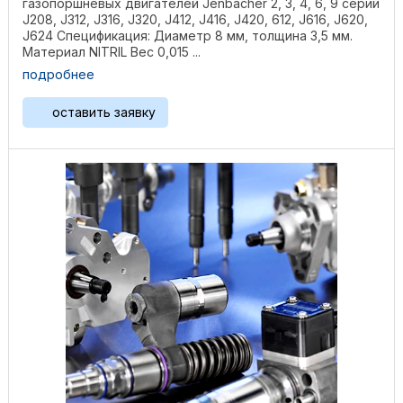
газопоршневых двигателей Jenbacher 2, 3, 4, 6, 9 серий
J208, J312, J316, J320, J412, J416, J420, 612, J616, J620,
J624 Спецификация: Диаметр 8 мм, толщина 3,5 мм.
Материал NITRIL Вес 0,015 ...
подробнее
оставить заявку