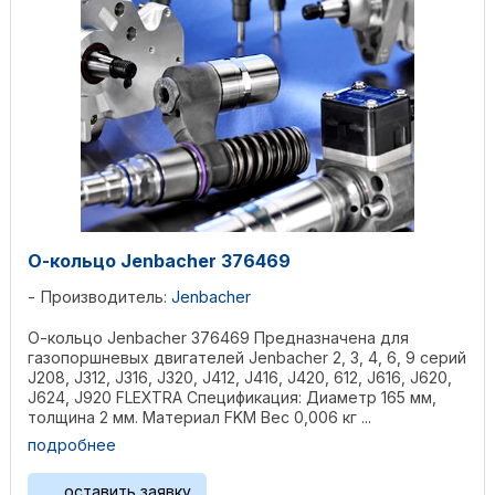
О-кольцо Jenbacher 376469
Производитель:
Jenbacher
О-кольцо Jenbacher 376469 Предназначена для
газопоршневых двигателей Jenbacher 2, 3, 4, 6, 9 серий
J208, J312, J316, J320, J412, J416, J420, 612, J616, J620,
J624, J920 FLEXTRA Спецификация: Диаметр 165 мм,
толщина 2 мм. Материал FKM Вес 0,006 кг ...
подробнее
оставить заявку