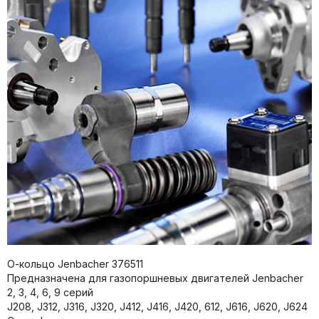
О-кольцо Jenbacher 376511
Предназначена для газопоршневых двигателей Jenbacher
2, 3, 4, 6, 9 серий
J208, J312, J316, J320, J412, J416, J420, 612, J616, J620, J624