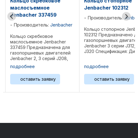
е
Кольцо стопорное
О-кольцо Jenb
Jenbacher 102312
102131
Производитель:
Jenbacher
Производитель
bacher
Кольцо стопорное Jenbacher
О-кольцо Jenbache
102312 Предназначено для
Предназначена д
газопоршневых двигателей
газопоршневых д
her
Jenbacher 3 серии J312, J316,
Jenbacher 2, 3, 4,
а для
J320 Спецификация: Диаметр
J208, J312, J316, J
телей
55 мм, толщина 2 мм. Вес 0,01
J416, J420, 612, J6
208,
...
J624 Спецификац
подробнее
подробнее
120 мм, толщина 6
тр
Материал NBR Вес 
 мм.
оставить заявку
оставить зая
 ...