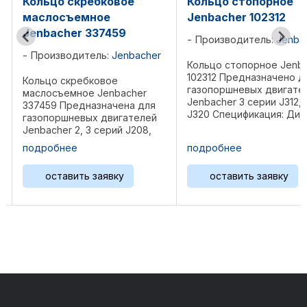
Кольцо стопорное
О-кольцо Jenbach
Jenbacher 102312
102131
Производитель:
Jenbacher
Производитель:
Je
her
Кольцо стопорное Jenbacher
О-кольцо Jenbacher 1
102312 Предназначено для
Предназначена для
газопоршневых двигателей
газопоршневых двиг
Jenbacher 3 серии J312, J316,
Jenbacher 2, 3, 4, 6, 
ля
J320 Спецификация: Диаметр
J208, J312, J316, J320,
ей
55 мм, толщина 2 мм. Вес 0,01
J416, J420, 612, J616,
,
...
J624 Спецификация: 
подробнее
подробнее
120 мм, толщина 6 мм
Материал NBR Вес 0,02
оставить заявку
оставить заявку