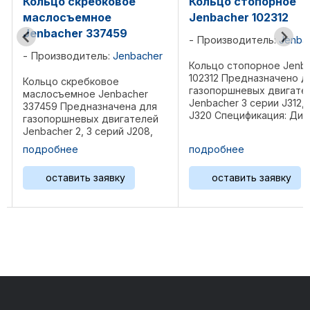
Кольцо стопорное
О-кольцо Jenbacher
Jenbacher 102312
102131
Производитель:
Jenbacher
Производитель:
Jenba
Кольцо стопорное Jenbacher
О-кольцо Jenbacher 102
102312 Предназначено для
Предназначена для
газопоршневых двигателей
газопоршневых двигате
Jenbacher 3 серии J312, J316,
Jenbacher 2, 3, 4, 6, 9 с
J320 Спецификация: Диаметр
J208, J312, J316, J320, J4
55 мм, толщина 2 мм. Вес 0,01
J416, J420, 612, J616, J6
...
J624 Спецификация: Ди
подробнее
подробнее
120 мм, толщина 6 мм.
Материал NBR Вес 0,02 ..
оставить заявку
оставить заявку