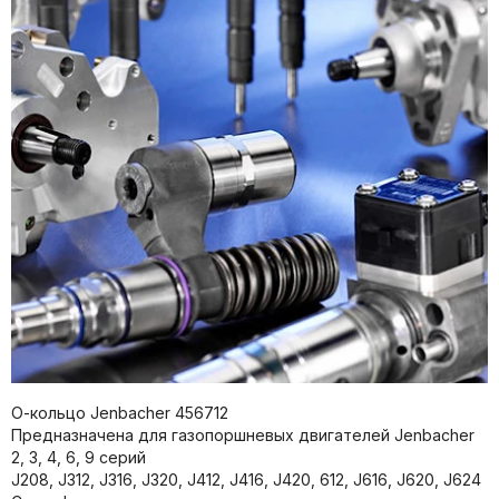
О-кольцо Jenbacher 456712
Предназначена для газопоршневых двигателей Jenbacher
2, 3, 4, 6, 9 серий
J208, J312, J316, J320, J412, J416, J420, 612, J616, J620, J624