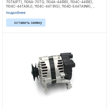
70TA(PT), 1106A-70TG, 1104A-44(RR), 1104C-44(RE),
1104C-44TA(RJ), 1104C-44T(RG), 1104D-E44TA(NR), ...
подробнее
оставить заявку