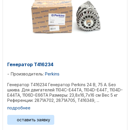
Генератор T416234
Производитель:
Perkins
Генератор T416234 Генератор Perkins 24 В, 75 А. Без
шкива. Для двигателей 1104C-E44TA, 1104D-E44T, 1104D-
E44TA, 1106D-E66TA Размеры: 23,8х16,7х16 см Bec 5 кг
Референции: 2871A702, 2871A705, T416349, ...
подробнее
оставить заявку