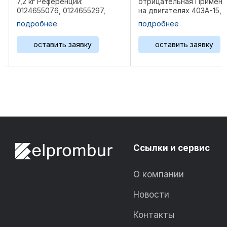
7,2 кг Референции:
отрицательная Примене
0124655076, 0124655297,
на двигателях 403A-15,
20R-0958, 344-5081, ...
403D-11, 403D-15, 403D-1
подробнее
подробнее
403D-17, 403F-15, 404A-2
404D-15, 404D-22, 404D
оставить заявку
оставить заявку
404D-22TA Размеры: 23,
х16,7х16 см Bec 5 кг ...
Ссылки и сервис
О компании
Новости
Контакты