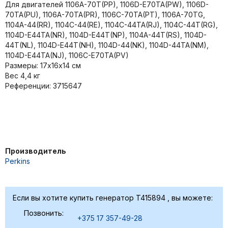
Для двигателей 1106A-70T(PP), 1106D-E70TA(PW), 1106D-
70TA(PU), 1106A-70TA(PR), 1106C-70TA(PT), 1106A-70TG,
1104A-44(RR), 1104C-44(RE), 1104C-44TA(RJ), 1104C-44T(RG),
1104D-E44TA(NR), 1104D-E44T(NP), 1104A-44T(RS), 1104D-
44T(NL), 1104D-E44T(NH), 1104D-44(NK), 1104D-44TA(NM),
1104D-E44TA(NJ), 1106C-E70TA(PV)
Размеры: 17х16х14 см
Bec 4,4 кг
Референции: 3715647
Производитель
Perkins
Если вы хотите купить генератор T415894 , вы можете:
Позвонить:
+375 17 357-49-28