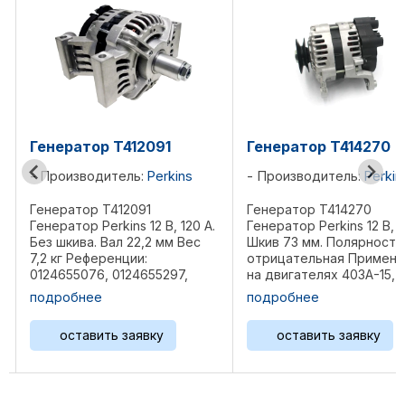
091
Генератор T414270
Генератор 
Perkins
Производитель:
Perkins
Производит
1
Генератор T414270
Генератор T4
2 В, 120 А.
Генератор Perkins 12 В, 65 А.
Генератор Perk
2 мм Bec
Шкив 73 мм. Полярность:
Без шкива. Дл
отрицательная Применение
1104C-E44TA, 
55297,
на двигателях 403A-15,
1104D-E44TA,
 ...
403D-11, 403D-15, 403D-15T,
Размеры: 23,8
подробнее
подробнее
403D-17, 403F-15, 404A-22,
5 кг Референц
404D-15, 404D-22, 404D-22T,
2871A705, T416
вку
оставить заявку
оставить
404D-22TA Размеры: 23,8
х16,7х16 см Bec 5 кг ...