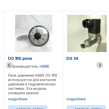
DG 34
DG34 реле
Производитель:
 1RS
Реле давления HA
роля
используется для 
ских
давления в гидрав
системах. Эта мод
обеспечивает над
овки
точный контроль д
подробнее
подробнее
, что
подавая сигнал при
достижении задан