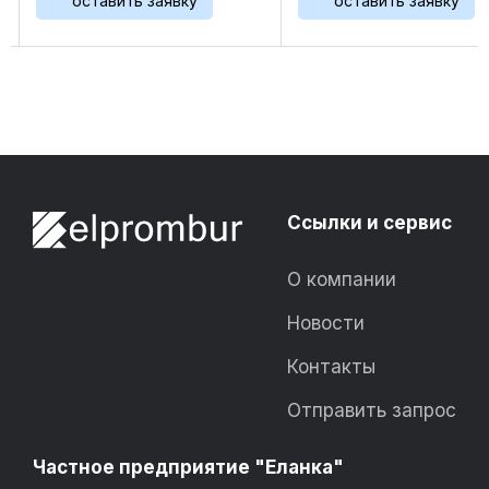
оставить заявку
оставить заяв
уровня давления. 
еле
того, реле давления
Ссылки и сервис
О компании
Новости
Контакты
Отправить запрос
Частное предприятие "Еланка"