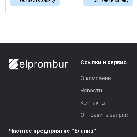
вить заявку
оставить заявку
мониторинг
уров
ов системы. Реле
того
ся в ...
Ссылки и сервис
О компании
Новости
Контакты
Отправить запрос
Частное предприятие "Еланка"