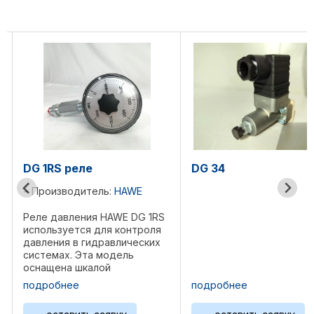
реле
DG 34
DG3
одитель:
HAWE
Пр
ления HAWE DG 1RS
Реле
ется для контроля
испо
 в гидравлических
давл
. Эта модель
сист
 шкалой
обес
вки для установки
точн
ее
подробнее
под
 срабатывания, что
пода
вает точный и
дост