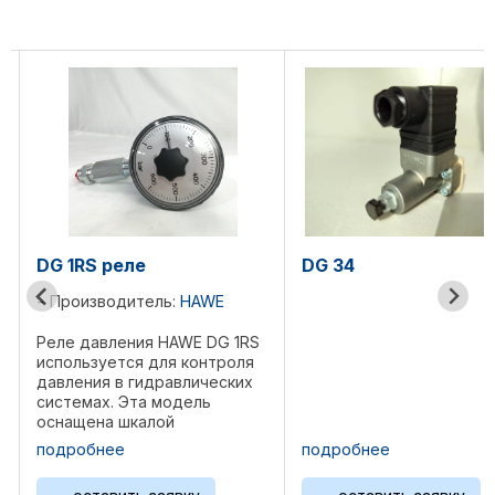
DG 34
DG33 реле
E
Производитель
DG 1RS
Реле давления H
троля
используется для
еских
давления в гидра
системах. Эта мо
обеспечивает на
новки
точный контроль 
подробнее
подробнее
я, что
подавая сигнал п
и
достижении зада