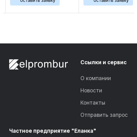
оставить заявку
оставить зая
уровня давления.
 Реле
того, реле давлен
Ссылки и сервис
О компании
Новости
Контакты
Отправить запрос
Частное предприятие "Еланка"