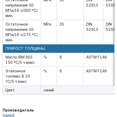
напряжение 50
52913
5291
MПa/16 ч/300 ºC/
мин.
Остаточное
MPa
35
DIN
DIN
напряжение 50
52913
5291
MПa/16 ч/175 ºC/
мин.
ПРИРОСТ ТОЛЩИНЫ:
Масло IRM 903
%
6
ASTM F146
150 ºC/5 ч макс.
Эталонное
%
6
ASTM F146
топливо B 20
ºC/5 ч макс.
Цвет
синий
Производитель
Gambit