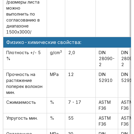
/размеры листа
можно
выполнить по
согласованию в
диапазоне
1500x3000/
Физико-химические свойства:
3
Плотность +/- 5
g/cm
2,0
DIN
DIN
%
28090-
2809
2
2
Прочность на
MPa
12
DIN
DIN
растяжение
52910
5291
поперек волокон
мин.
Сжимаемость
%
7 - 17
ASTM
ASTM
F36
F36
Упругость мин.
%
55
ASTM
ASTM
F36
F36
Остаточное
MPa
30
DIN
DIN