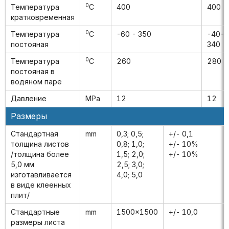
0
Температура
C
400
400
кратковременная
0
Температура
C
-60 - 350
-40-
постояная
340
0
Температура
C
260
280
постояная в
водяном паре
Давление
MPa
12
12
Размеры
Стандартная
mm
0,3; 0,5;
+/- 0,1
толщина листов
0,8; 1,0;
+/- 10%
/толщина более
1,5; 2,0;
+/- 10%
5,0 мм
2,5; 3,0;
изготавливается
4,0; 5,0
в виде клеенных
плит/
Стандартные
mm
1500x1500
+/- 10,0
размеры листа