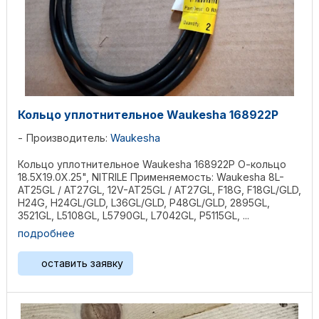
Кольцо уплотнительное Waukesha 168922P
Производитель:
Waukesha
Кольцо уплотнительное Waukesha 168922P О-кольцо
18.5X19.0X.25", NITRILE Применяемость: Waukesha 8L-
AT25GL / AT27GL, 12V-AT25GL / AT27GL, F18G, F18GL/GLD,
H24G, H24GL/GLD, L36GL/GLD, P48GL/GLD, 2895GL,
3521GL, L5108GL, L5790GL, L7042GL, P5115GL, ...
подробнее
оставить заявку