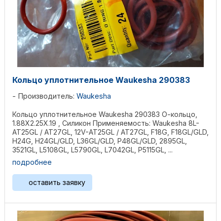
Кольцо уплотнительное Waukesha 290383
Производитель:
Waukesha
Кольцо уплотнительное Waukesha 290383 О-кольцо,
1.88X2.25X.19 , Силикон Применяемость: Waukesha 8L-
AT25GL / AT27GL, 12V-AT25GL / AT27GL, F18G, F18GL/GLD,
H24G, H24GL/GLD, L36GL/GLD, P48GL/GLD, 2895GL,
3521GL, L5108GL, L5790GL, L7042GL, P5115GL, ...
подробнее
оставить заявку