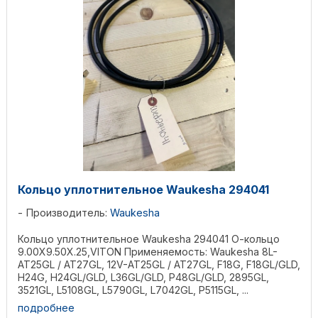
Кольцо уплотнительное Waukesha 294041
Производитель:
Waukesha
Кольцо уплотнительное Waukesha 294041 О-кольцо
9.00X9.50X.25,VITON Применяемость: Waukesha 8L-
AT25GL / AT27GL, 12V-AT25GL / AT27GL, F18G, F18GL/GLD,
H24G, H24GL/GLD, L36GL/GLD, P48GL/GLD, 2895GL,
3521GL, L5108GL, L5790GL, L7042GL, P5115GL, ...
подробнее