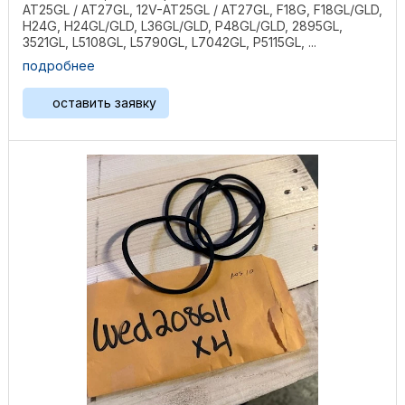
AT25GL / AT27GL, 12V-AT25GL / AT27GL, F18G, F18GL/GLD,
H24G, H24GL/GLD, L36GL/GLD, P48GL/GLD, 2895GL,
3521GL, L5108GL, L5790GL, L7042GL, P5115GL, ...
подробнее
оставить заявку