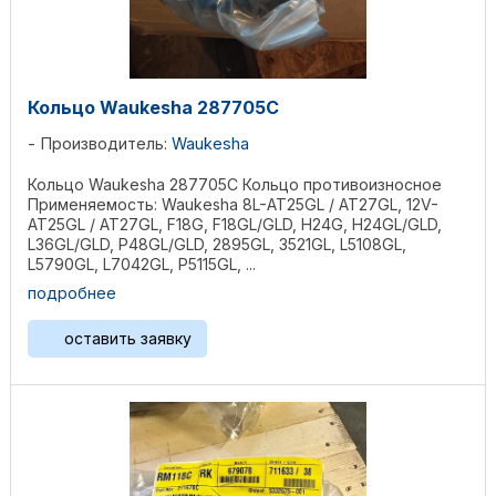
Кольцо Waukesha 287705C
Производитель:
Waukesha
Кольцо Waukesha 287705C Кольцо противоизносное
Применяемость: Waukesha 8L-AT25GL / AT27GL, 12V-
AT25GL / AT27GL, F18G, F18GL/GLD, H24G, H24GL/GLD,
L36GL/GLD, P48GL/GLD, 2895GL, 3521GL, L5108GL,
L5790GL, L7042GL, P5115GL, ...
подробнее
оставить заявку