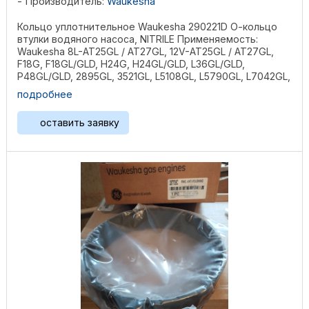
Производитель:
Waukesha
Кольцо уплотнительное Waukesha 290221D О-кольцо
втулки водяного насоса, NITRILE Применяемость:
Waukesha 8L-AT25GL / AT27GL, 12V-AT25GL / AT27GL,
F18G, F18GL/GLD, H24G, H24GL/GLD, L36GL/GLD,
P48GL/GLD, 2895GL, 3521GL, L5108GL, L5790GL, L7042GL,
...
подробнее
оставить заявку