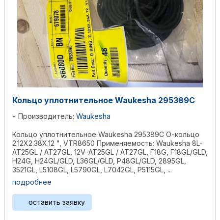
Кольцо уплотнительное Waukesha 295389С
Производитель:
Waukesha
Кольцо уплотнительное Waukesha 295389С О-кольцо
2.12X2.38X.12 ", VTR8650 Применяемость: Waukesha 8L-
AT25GL / AT27GL, 12V-AT25GL / AT27GL, F18G, F18GL/GLD,
H24G, H24GL/GLD, L36GL/GLD, P48GL/GLD, 2895GL,
3521GL, L5108GL, L5790GL, L7042GL, P5115GL, ...
подробнее
оставить заявку