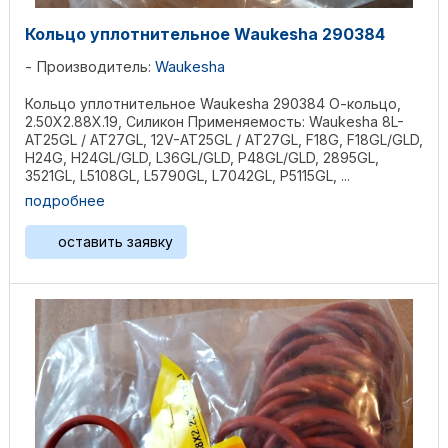
Кольцо уплотнительное Waukesha 290384
Производитель:
Waukesha
Кольцо уплотнительное Waukesha 290384 О-кольцо,
2.50X2.88X.19, Силикон Применяемость: Waukesha 8L-
AT25GL / AT27GL, 12V-AT25GL / AT27GL, F18G, F18GL/GLD,
H24G, H24GL/GLD, L36GL/GLD, P48GL/GLD, 2895GL,
3521GL, L5108GL, L5790GL, L7042GL, P5115GL, ...
подробнее
оставить заявку