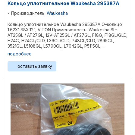
Кольцо уплотнительное Waukesha 295387А
Производитель:
Waukesha
Кольцо уплотнительное Waukesha 295387А О-кольцо
1.62X1.88X.12", VITON Применяемость: Waukesha 8L-
AT25GL / AT27GL, 12V-AT25GL / AT27GL, F18G, F18GL/GLD,
H24G, H24GL/GLD, L36GL/GLD, P48GL/GLD, 2895GL,
3521GL, L5108GL, L5790GL, L7042GL, P5115GL, ...
подробнее
оставить заявку