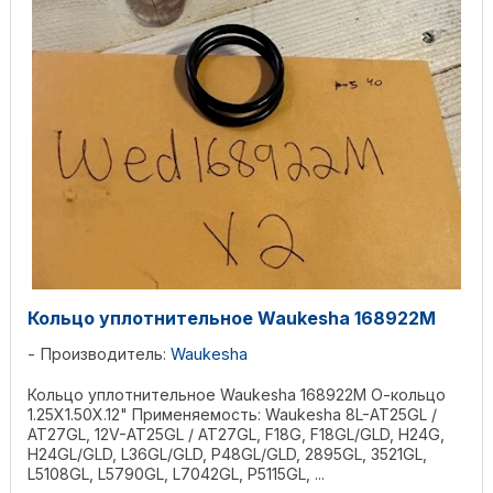
Кольцо уплотнительное Waukesha 168922M
Производитель:
Waukesha
Кольцо уплотнительное Waukesha 168922M О-кольцо
1.25X1.50X.12" Применяемость: Waukesha 8L-AT25GL /
AT27GL, 12V-AT25GL / AT27GL, F18G, F18GL/GLD, H24G,
H24GL/GLD, L36GL/GLD, P48GL/GLD, 2895GL, 3521GL,
L5108GL, L5790GL, L7042GL, P5115GL, ...