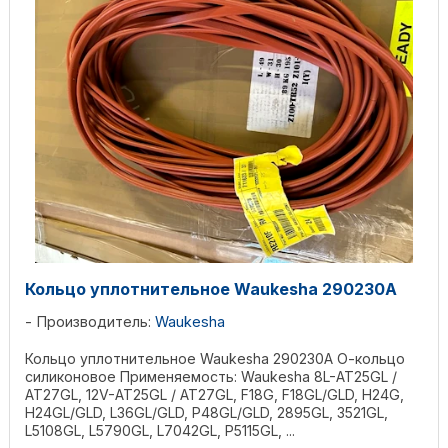
Кольцо уплотнительное Waukesha 290230A
Производитель:
Waukesha
Кольцо уплотнительное Waukesha 290230A О-кольцо
силиконовое Применяемость: Waukesha 8L-AT25GL /
AT27GL, 12V-AT25GL / AT27GL, F18G, F18GL/GLD, H24G,
H24GL/GLD, L36GL/GLD, P48GL/GLD, 2895GL, 3521GL,
L5108GL, L5790GL, L7042GL, P5115GL, ...