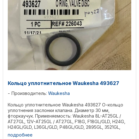
Кольцо уплотнительное Waukesha 493627
Производитель:
Waukesha
Кольцо уплотнительное Waukesha 493627 О-кольцо
уплотнения заслонки клапана. Диаметр 30 мм,
фторкаучук. Применяемость: Waukesha 8L-AT25GL /
AT27GL, 12V-AT25GL / AT27GL, F18G, F18GL/GLD, H24G,
H24GL/GLD, L36GL/GLD, P48GL/GLD, 2895GL, 3521GL,
L5108GL, ...
подробнее