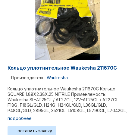
Кольцо уплотнительное Waukesha 211670С
Производитель:
Waukesha
Кольцо уплотнительное Waukesha 211670С Кольцо
SQUARE 1.88X2.38X.25 NITRILE Применяемость:
Waukesha 8L-AT25GL / AT27GL, 12V-AT25GL / AT27GL,
F18G, F18GL/GLD, H24G, H24GL/GLD, L36GL/GLD,
P48GL/GLD, 2895GL, 3521GL, L5108GL, L5790GL, L7042GL,
P5115GL, ...
подробнее
оставить заявку