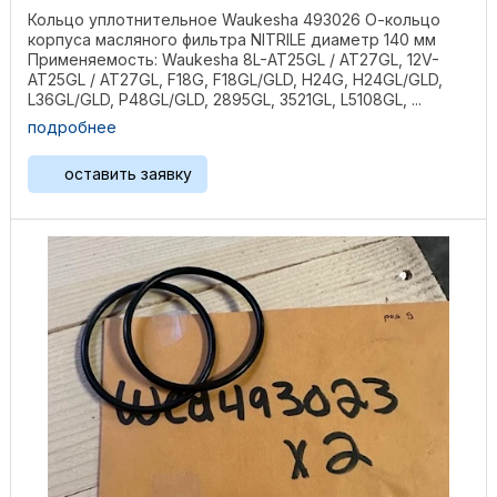
Кольцо уплотнительное Waukesha 493026 О-кольцо
корпуса масляного фильтра NITRILE диаметр 140 мм
Применяемость: Waukesha 8L-AT25GL / AT27GL, 12V-
AT25GL / AT27GL, F18G, F18GL/GLD, H24G, H24GL/GLD,
L36GL/GLD, P48GL/GLD, 2895GL, 3521GL, L5108GL, ...
подробнее
оставить заявку