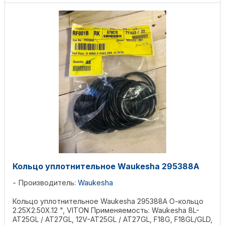
Кольцо уплотнительное Waukesha 295388А
Производитель:
Waukesha
Кольцо уплотнительное Waukesha 295388А О-кольцо
2.25X2.50X.12 ", VITON Применяемость: Waukesha 8L-
AT25GL / AT27GL, 12V-AT25GL / AT27GL, F18G, F18GL/GLD,