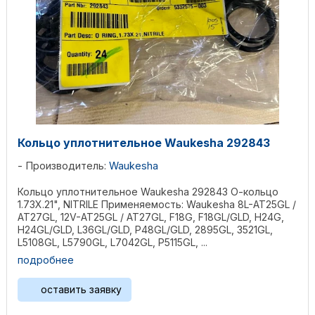
Кольцо уплотнительное Waukesha 292843
Производитель:
Waukesha
Кольцо уплотнительное Waukesha 292843 О-кольцо
1.73X.21", NITRILE Применяемость: Waukesha 8L-AT25GL /
AT27GL, 12V-AT25GL / AT27GL, F18G, F18GL/GLD, H24G,
H24GL/GLD, L36GL/GLD, P48GL/GLD, 2895GL, 3521GL,
L5108GL, L5790GL, L7042GL, P5115GL, ...
подробнее
оставить заявку