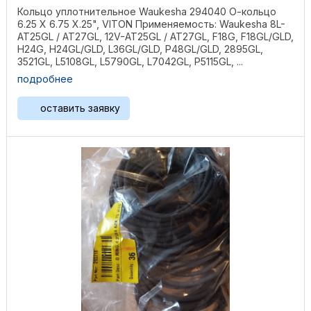
Кольцо уплотнительное Waukesha 294040 О-кольцо
6.25 X 6.75 X.25", VITON Применяемость: Waukesha 8L-
AT25GL / AT27GL, 12V-AT25GL / AT27GL, F18G, F18GL/GLD,
H24G, H24GL/GLD, L36GL/GLD, P48GL/GLD, 2895GL,
3521GL, L5108GL, L5790GL, L7042GL, P5115GL, ...
подробнее
оставить заявку