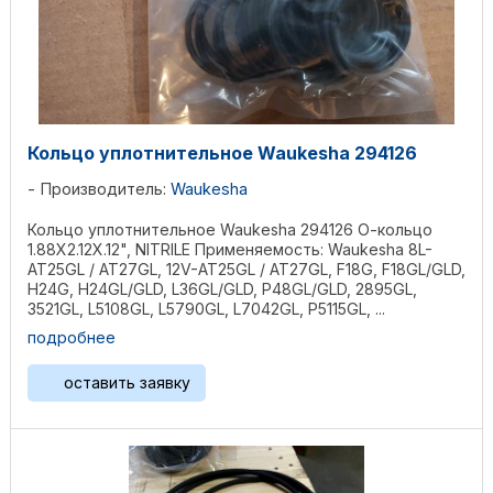
Кольцо уплотнительное Waukesha 294126
Производитель:
Waukesha
Кольцо уплотнительное Waukesha 294126 О-кольцо
1.88X2.12X.12", NITRILE Применяемость: Waukesha 8L-
AT25GL / AT27GL, 12V-AT25GL / AT27GL, F18G, F18GL/GLD,
H24G, H24GL/GLD, L36GL/GLD, P48GL/GLD, 2895GL,
3521GL, L5108GL, L5790GL, L7042GL, P5115GL, ...
подробнее
оставить заявку