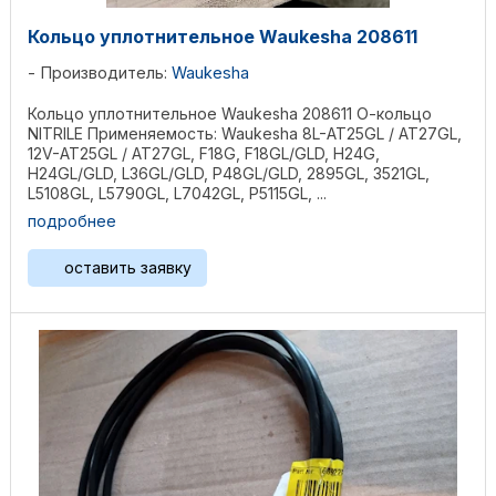
Кольцо уплотнительное Waukesha 208611
Производитель:
Waukesha
Кольцо уплотнительное Waukesha 208611 О-кольцо
NITRILE Применяемость: Waukesha 8L-AT25GL / AT27GL,
12V-AT25GL / AT27GL, F18G, F18GL/GLD, H24G,
H24GL/GLD, L36GL/GLD, P48GL/GLD, 2895GL, 3521GL,
L5108GL, L5790GL, L7042GL, P5115GL, ...
подробнее
оставить заявку