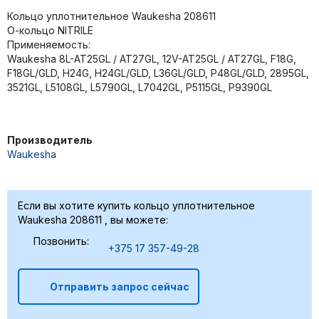
Кольцо уплотнительное Waukesha 208611
О-кольцо NITRILE
Применяемость:
Waukesha 8L-AT25GL / AT27GL, 12V-AT25GL / AT27GL, F18G,
F18GL/GLD, H24G, H24GL/GLD, L36GL/GLD, P48GL/GLD, 2895GL,
3521GL, L5108GL, L5790GL, L7042GL, P5115GL, P9390GL
Производитель
Waukesha
Если вы хотите купить кольцо уплотнительное
Waukesha 208611 , вы можете:
Позвонить:
+375 17 357-49-28
Отправить запрос сейчас