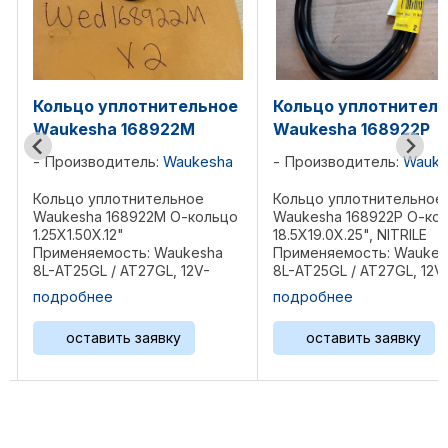
Кольцо уплотнительное
Кольцо уплотнител
Waukesha 168922P
Waukesha 209992G
Производитель:
Waukesha
Производитель:
Wauke
Кольцо уплотнительное
Кольцо уплотнительное
Waukesha 168922P О-кольцо
Waukesha 209992G О-ко
18.5X19.0X.25", NITRILE
1.88X2.12X.12", VITON
Применяемость: Waukesha
Применяемость: Waukes
8L-AT25GL / AT27GL, 12V-
8L-AT25GL / AT27GL, 12V
AT25GL / AT27GL, F18G,
AT25GL / AT27GL, F18G,
подробнее
подробнее
F18GL/GLD, H24G, H24GL/GLD,
F18GL/GLD, H24G, H24GL
L36GL/GLD, P48GL/GLD,
L36GL/GLD, P48GL/GLD,
оставить заявку
оставить заявку
2895GL, 3521GL, L5108GL,
2895GL, 3521GL, L5108GL,
L5790GL, L7042GL, P5115GL, ...
L5790GL, L7042GL, P5115GL