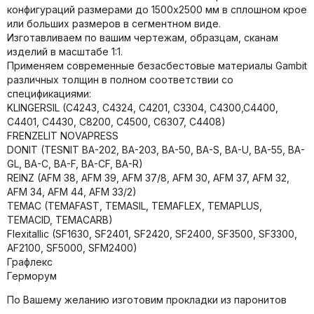
конфигураций размерами до 1500х2500 мм в сплошном крое
или больших размеров в сегментном виде.
Изготавливаем по вашим чертежам, образцам, сканам
изделий в масштабе 1:1.
Применяем современные безасбестовые материалы Gambit
различных толщин в полном соответствии со
спецификациями:
KLINGERSIL (C4243, C4324, C4201, C3304, C4300,C4400,
C4401, C4430, C8200, C4500, C6307, C4408)
FRENZELIT NOVAPRESS
DONIT (TESNIT BA-202, BA-203, BA-50, BA-S, BA-U, BA-55, BA-
GL, BA-C, BA-F, BA-CF, BA-R)
REINZ (AFM 38, AFM 39, AFM 37/8, AFM 30, AFM 37, AFM 32,
AFM 34, AFM 44, AFM 33/2)
TEMAC (TEMAFAST, TEMASIL, TEMAFLEX, TEMAPLUS,
TEMACID, TEMACARB)
Flexitallic (SF1630, SF2401, SF2420, SF2400, SF3500, SF3300,
AF2100, SF5000, SFM2400)
Графлекс
Герморум
По Вашему желанию изготовим прокладки из паронитов