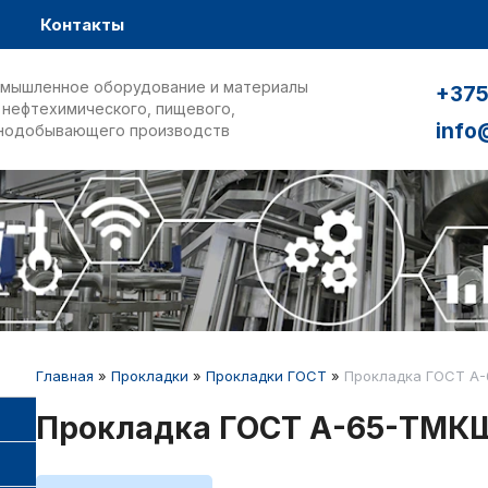
Контакты
мышленное оборудование и материалы
+375
 нефтехимического, пищевого,
info
нодобывающего производств
Главная
»
Прокладки
»
Прокладки ГОСТ
»
Прокладка ГОСТ А
Прокладка ГОСТ А-65-ТМК