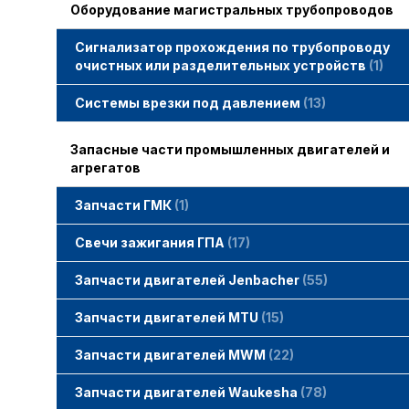
Оборудование магистральных трубопроводов
Сигнализатор прохождения по трубопроводу
очистных или разделительных устройств
1
Системы врезки под давлением
13
Запасные части промышленных двигателей и
агрегатов
Запчасти ГМК
1
Свечи зажигания STITT
Свечи зажигания ГПА
17
Свечи зажигания ERS
Свечи зажигания TORCH
Свечи зажигания MWM
Запчасти двигателей Jenbacher
55
Запчасти двигателей Jenbacher
Cвечи Jenbacher
Кольца уплотнительные
О-кольца
Гайки, винты для двигателей Jenbacher
смотреть все
Запчасти двигателей MTU
15
Запчасти двигателей MTU
Фильтры MTU
Датчики MTU
Свечи зажигания MTU
смотреть все
Запчасти двигателей MWM
22
Запчасти двигателей MWM
гайки, винты
прокладки, втулки
смотреть все
Фильтры MWM
Запчасти двигателей Waukesha
78