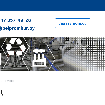
 17 357-49-28
Задать вопрос
@belprombur.by
-65-ТМКЩ
Щ