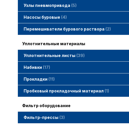
Узлы пневмопривода
5
Вертлюжки SIMACO
Клапаны SIMACO
Краны SIMACO
Насосы буровые
4
Перемешиватели бурового раствора
2
Уплотнительные материалы
Уплотнительные листы
39
Набивки
17
Набивки GAMBIT PTFE
Набивки гибридные GAMBIT
Набивки графитные GAMBIT
Набивки сальниковые GAMBIT
Набивки синтетические GAMBIT
Прокладки
11
Cпециальные прокладки
Прокладки MWM
Прокладки ГОСТ
Пробковый прокладочный материал
1
Фильтр оборудование
Фильтр-прессы
3