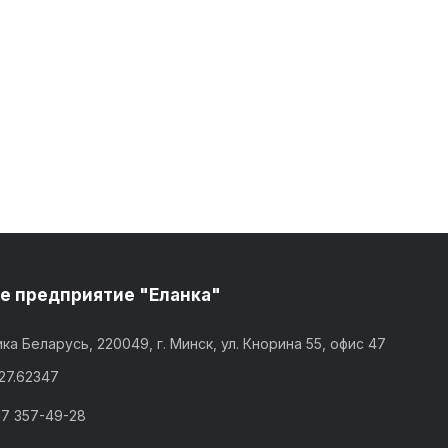
е предприятие "Еланка"
ка Беларусь, 220049, г. Минск, ул. Кнорина 55, офис 47
,27.62347
17 357-49-28