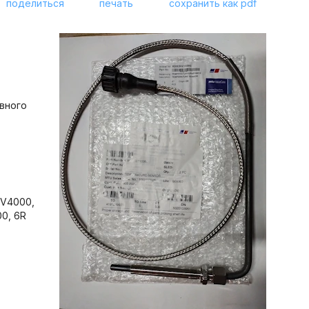
поделиться
печать
сохранить как pdf
вного
8V4000,
00, 6R