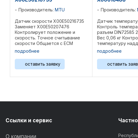
Производитель:
MTU
Производитель:
Датчик скорости X00E50216735
Датчик температ
Заменяет X00E50207476
Контроль темпера
Контролирует положение и
разъем DIN72585 2
скорость. Точное считывание
Вес 0,06 кг Контр
скорости Общается с ECM
температуру надд
Эффективное распределение
воздуха двигателя
подробнее
подробнее
компонентов по времени
Предотвращает п
Оптимальная работа двигателя
повреждение двиг
оставить заявку
оставить заяв
Оригинальная запчасть MTU
Отправить данные
Производитель ...
Плавная работа ...
Ссылки и сервис
Частно
Республи
О компании