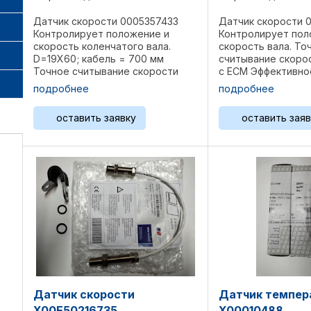
Датчик скорости 0005357433
Датчик скорости 
Контролирует положение и
Контролирует пол
скорость коленчатого вала.
скорость вала. То
D=19X60; кабель = 700 мм
считывание скоро
Точное считывание скорости
с ECM Эффективно
Общается с ECM Эффективное
распределение ко
подробнее
подробнее
распределение компонентов по
времени Оптималь
времени Оптимальная работа
двигателя Оригин
оставить заявку
оставить заяв
двигателя Оригинальная
запчасть MTU Про
запчасть MTU ...
МТУ. Изготовлен в .
Датчик скорости
Датчик темпер
X00E50216735
X00010488