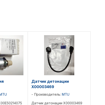
ия
Датчик детонации
X00003469
MTU
Производитель:
MTU
X00E50214075
Датчик детонации X00003469