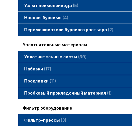
Узлы пневмопривода
5
Вертлюжки SIMACO
Клапаны SIMACO
Краны SIMACO
Насосы буровые
4
Перемешиватели бурового раствора
2
Уплотнительные материалы
Уплотнительные листы
39
Набивки
17
Набивки GAMBIT PTFE
Набивки гибридные GAMBIT
Набивки графитные GAMBIT
Набивки сальниковые GAMBIT
Набивки синтетические GAMBIT
Прокладки
11
Cпециальные прокладки
Прокладки MWM
Прокладки ГОСТ
Пробковый прокладочный материал
1
Фильтр оборудование
Фильтр-прессы
3