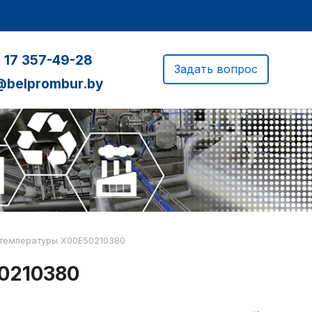
 17 357-49-28
Задать вопрос
@belprombur.by
температуры X00E50210380
0210380