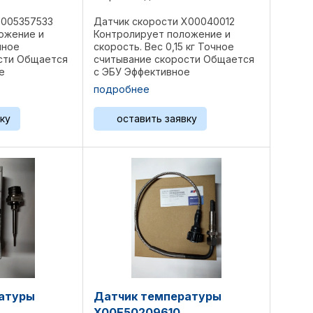
0005357533
Датчик скорости X00040012
ожение и
Контролирует положение и
чное
скорость. Вес 0,15 кг Точное
сти Общается
считывание скорости Общается
е
с ЭБУ Эффективное
мпонентов по
распределение компонентов по
подробнее
ная работа
времени Оптимальная работа
альная
двигателя Оригинальная
ку
оставить заявку
изводитель
запчасть MTU Производитель
..
МТУ. Изготовлен ...
атуры
Датчик температуры
X00E50209610