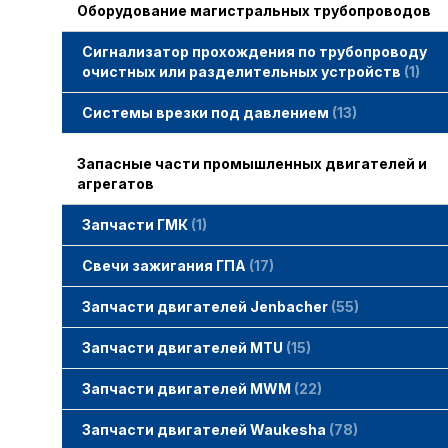
Оборудование магистральных трубопроводов
Сигнализатор прохождения по трубопроводу
очистных или разделительных устройств
1
Системы врезки под давлением
13
Запасные части промышленных двигателей и
агрегатов
Запчасти ГМК
1
Свечи зажигания STITT
Свечи зажигания ГПА
17
Свечи зажигания ERS
Свечи зажигания TORCH
Свечи зажигания MWM
Запчасти двигателей Jenbacher
55
Запчасти двигателей Jenbacher
Cвечи Jenbacher
Кольца уплотнительные
О-кольца
Гайки, винты для двигателей Jenbacher
смотреть все
Запчасти двигателей MTU
15
Запчасти двигателей MTU
Фильтры MTU
Датчики MTU
Свечи зажигания MTU
смотреть все
Запчасти двигателей MWM
22
Запчасти двигателей MWM
гайки, винты
прокладки, втулки
смотреть все
Фильтры MWM
Запчасти двигателей Waukesha
78