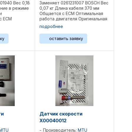
1940 Вес 0,18
Заменяет 0261231007 BOSCH Вес
ение в режиме
0,07 кг Длина кабеля 370 мм
и
Общается с ECM Оптимальная
с ЕСМ
работа двигателя Оригинальная
часть MTU
запчасть MTU Производитель
подробнее
У. Изготовлен
МТУ. Изготовлен в соответствии
 оригинальными
с оригинальными заводскими
ку
оставить заявку
фикациями Для
спецификациями Для ...
ти
Датчик скорости
X00040012
MTU
Производитель:
MTU