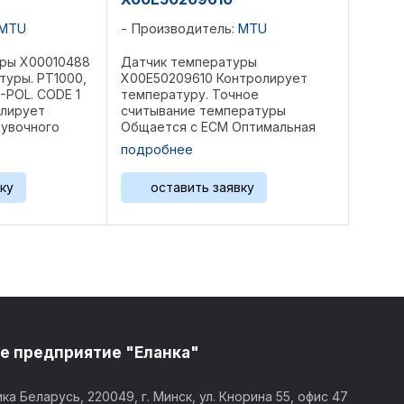
MTU
Производитель:
MTU
уры X00010488
Датчик температуры
туры. PT1000,
X00E50209610 Контролирует
-POL. CODE 1
температуру. Точное
олирует
считывание температуры
увочного
Общается с ECM Оптимальная
.
работа двигателя Оригинальная
подробнее
ерегрев и
запчасть MTU Производитель
ателя.
МТУ. Изготовлен в соответствии
ку
оставить заявку
 в ЭБУ
с оригинальными заводскими
спецификациями Для ...
е предприятие "Еланка"
ка Беларусь, 220049, г. Минск, ул. Кнорина 55, офис 47