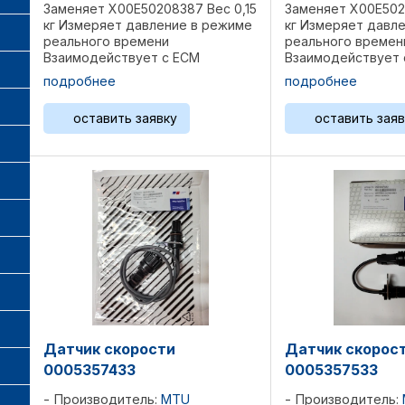
Заменяет X00E50208387 Вес 0,15
Заменяет X00E5020
кг Измеряет давление в режиме
кг Измеряет давл
реального времени
реального времен
Взаимодействует с ЕСМ
Взаимодействует 
Оригинальная запчасть MTU
Оригинальная зап
подробнее
подробнее
Производитель МТУ. Изготовлен
Производитель МТ
в соответствии с оригинальными
в соответствии с
оставить заявку
оставить заяв
заводскими спецификациями Для
заводскими специ
...
...
Датчик скорости
Датчик скорос
0005357433
0005357533
Производитель:
MTU
Производитель: