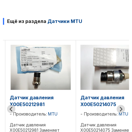
Ещё из раздела
Датчики MTU
Датчик давления
Датчик детон
X00E50214075
X00003469
U
Производитель:
MTU
Производитель
Датчик давления
Датчик детонаци
ет
X00E50214075 Заменяет
X00003469 Замен