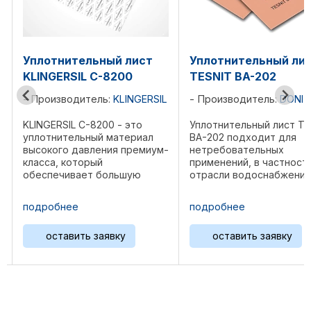
Уплотнительный лист
Уплотнительный ли
TESNIT BA-202
TESNIT BA-203
L
Производитель:
DONIT
Производитель:
DONIT
Уплотнительный лист TESNIT
Уплотнительный лист TE
BA-202 подходит для
BA-203 предназначен д
-
нетребовательных
менее требовательных
применений, в частности в
применений, особенно в
отрасли водоснабжения.
судостроении. TESNIT B
Таким образом, TESNIT BA-
203 также обладает
202 был разработан с
хорошей термостойкост
подробнее
подробнее
хорошими механическими и
Структура: Арамидные
герметизирующими
волокна, неорганически
оставить заявку
оставить заявку
е
свойствами. Структура:
наполнители, связующе
Целлюлозные волокна, ...
вещество NBR. ...