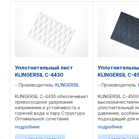
Уплотнительный лист
Уплотнительны
KLINGERSIL C-4430
KLINGERSIL C-4
Производитель:
KLINGERSIL
Производитель:
KLINGERSIL C-4430 обеспечивает
KLINGERSIL C-4500
превосходное удержание
высококачествен
напряжения и устойчивость к
уплотнительный л
горячей воде и пару Структура
давления, особен
Оптимальное сочетание
подходящий для и
синтетических волокон,
с высокотемпера
подробнее
подробнее
соединенных с NBR. Области
щелочными среда
применения Устойчив к воде и
перегретым паром