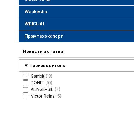
Waukesha
WEICHAI
Промтехэкспорт
Новости и статьи
Производитель
Gambit
13
DONIT
10
KLINGERSIL
7
Victor Reinz
5