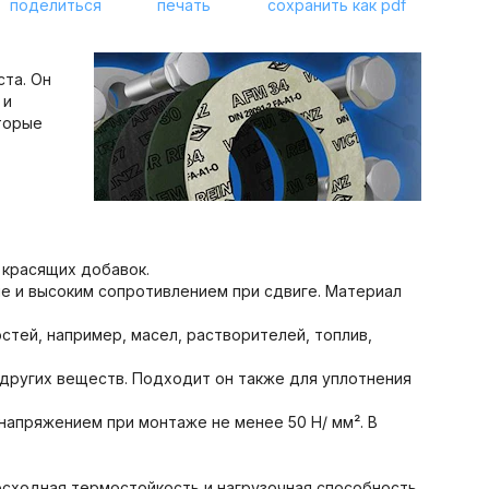
поделиться
печать
сохранить как pdf
ста. Он
 и
торые
 красящих добавок.
е и высоким сопротивлением при сдвиге. Материал
стей, например, масел, растворителей, топлив,
 других веществ. Подходит он также для уплотнения
 напряжением при монтаже не менее 50 Н/ мм². В
сходная термостойкость и нагрузочная способность