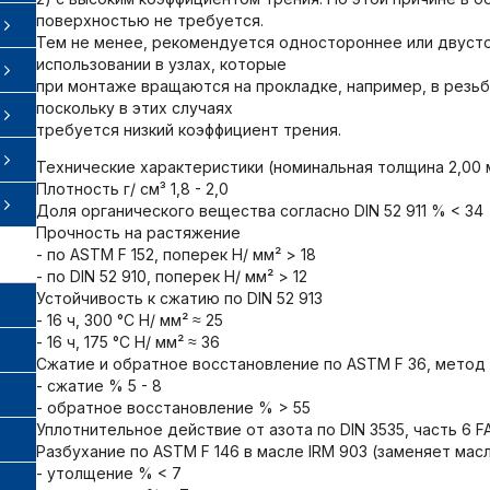
поверхностью не требуется.
Тем не менее, рекомендуется одностороннее или двуст
использовании в узлах, которые
при монтаже вращаются на прокладке, например, в резьб
поскольку в этих случаях
требуется низкий коэффициент трения.
Технические характеристики (номинальная толщина 2,00 
Плотность г/ см³ 1,8 - 2,0
Доля органического вещества согласно DIN 52 911 % < 34
Прочность на растяжение
- по ASTM F 152, поперек Н/ мм² > 18
- по DIN 52 910, поперек Н/ мм² > 12
Устойчивость к сжатию по DIN 52 913
- 16 ч, 300 °C Н/ мм² ≈ 25
- 16 ч, 175 °C Н/ мм² ≈ 36
Сжатие и обратное восстановление по ASTM F 36, метод
- сжатие % 5 - 8
- обратное восстановление % > 55
Уплотнительное действие от азота по DIN 3535, часть 6 FA м
Разбухание по ASTM F 146 в масле IRM 903 (заменяет масл
- утолщение % < 7