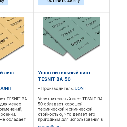
ку
оставить заявку
Стекловолокно, скрепленное
и
специальными кислотостойкими
...
...
й лист
Уплотнительный лист
TESNIT BA-50
DONIT
Производитель:
DONIT
ист TESNIT BA-
Уплотнительный лист TESNIT BA-
 для менее
50 обладает хорошей
рименений,
термической и химической
троении.
стойкостью, что делает его
кже обладает
пригодным для использования в
йкостью..
широком спектре применений.
подробнее