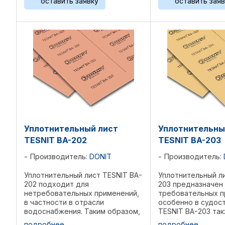
оставить заявку
оставить заяв
пару при более высоких
с превосходными
температурах, ...
эксплуатационным
характеристиками, 
Уплотнительный лист
Уплотнительны
TESNIT BA-202
TESNIT BA-203
Производитель:
DONIT
Производитель:
Уплотнительный лист TESNIT BA-
Уплотнительный л
202 подходит для
203 предназначен
нетребовательных применений,
требовательных п
в частности в отрасли
особенно в судос
водоснабжения. Таким образом,
TESNIT BA-203 та
TESNIT BA-202 был разработан с
хорошей термосто
подробнее
подробнее