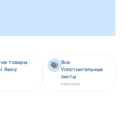
гие товары
Все
or Reinz
Уплотнительные
листы
д
Категория