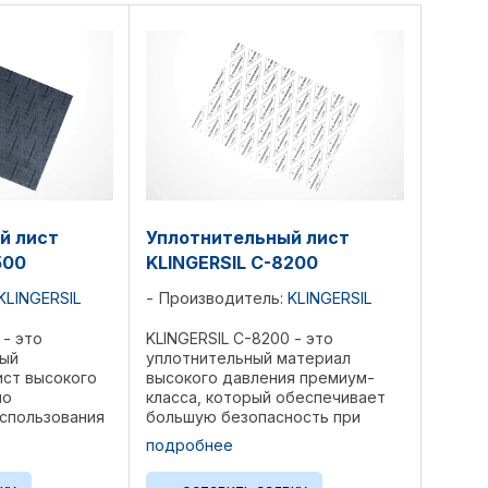
й лист
Уплотнительный лист
500
KLINGERSIL C-8200
KLINGERSIL
Производитель:
KLINGERSIL
 - это
KLINGERSIL C-8200 - это
ный
уплотнительный материал
ист высокого
высокого давления премиум-
но
класса, который обеспечивает
спользования
большую безопасность при
турными
использовании с
подробнее
ми и
высококонцентрированными
. Это продукт
кислотами. Структура