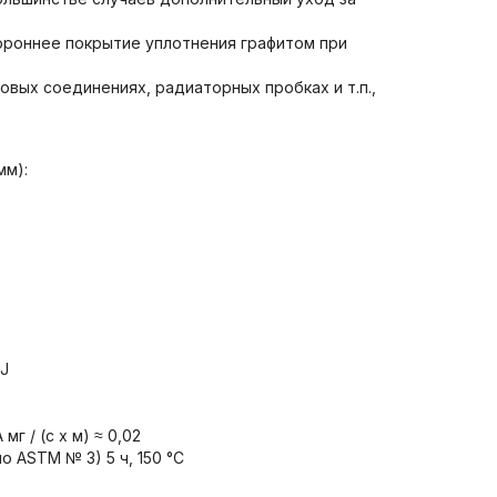
ороннее покрытие уплотнения графитом при
овых соединениях, радиаторных пробках и т.п.,
мм):
 J
г / (с x м) ≈ 0,02
о ASTM № 3) 5 ч, 150 °C