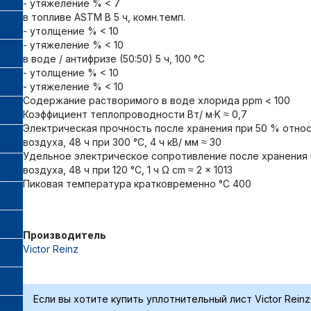
- утяжеление % < 7
в топливе ASTM B 5 ч, комн.темп.
- утолщение % < 10
- утяжеление % < 10
в воде / антифризе (50:50) 5 ч, 100 °C
- утолщение % < 10
- утяжеление % < 10
Содержание растворимого в воде хлорида ppm < 100
Коэффициент теплопроводности Вт/ м·K ≈ 0,7
Электрическая прочность после хранения при 50 % относ
воздуха, 48 ч при 300 °C, 4 ч кВ/ мм ≈ 30
Удельное электрическое сопротивление после хранения п
воздуха, 48 ч при 120 °C, 1 ч Ω cm ≈ 2 x 1013
Пиковая температура кратковременно °C 400
Производитель
Victor Reinz
Если вы хотите купить уплотнительный лист Victor Reinz