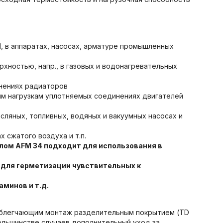
I, в аппаратах, насосах, арматуре промышленных
рхностью, напр., в газовых и водонагревательных
инениях радиаторов
им нагрузкам уплотняемых соединениях двигателей
асляных, топливных, водяных и вакуумных насосах и
 сжатого воздуха и т.п.
алом
AFM 34 подходит для использования в
 для
герметизации чувствительных к
аминов и т.д.
 облегчающим монтаж разделительным покрытием (TD
большинстве случаев дополнительный уход за