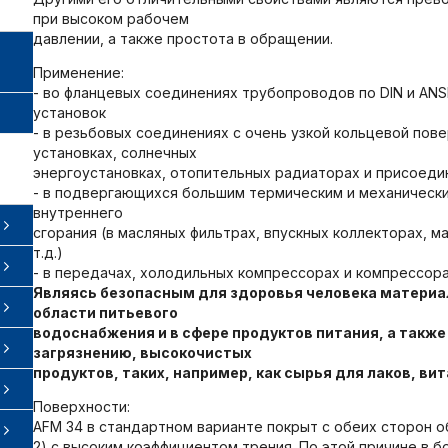
при высоком рабочем
давлении, а также простота в обращении.
Применение:
- во фланцевых соединениях трубопроводов по DIN и ANS
установок
- в резьбовых соединениях с очень узкой кольцевой пове
установках, солнечных
энергоустановках, отопительных радиаторах и присоед
- в подвергающихся большим термическим и механическ
внутреннего
сгорания (в масляных фильтрах, впускных коллекторах, м
т.д.)
- в передачах, холодильных компрессорах и компрессорах
Являясь безопасным для здоровья человека матери
области питьевого
водоснабжения и в сфере продуктов питания, а также
загрязнению, высокочистых
продуктов, таких, например, как сырья для лаков, вит
Поверхности:
AFM 34 в стандартном варианте покрыт с обеих сторон
2) с высоким коэффициентом трения. По этой причине в 