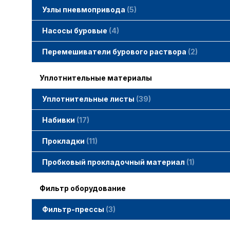
Узлы пневмопривода
5
Вертлюжки SIMACO
Клапаны SIMACO
Краны SIMACO
Насосы буровые
4
Перемешиватели бурового раствора
2
Уплотнительные материалы
Уплотнительные листы
39
Набивки
17
Набивки GAMBIT PTFE
Набивки гибридные GAMBIT
Набивки графитные GAMBIT
Набивки сальниковые GAMBIT
Набивки синтетические GAMBIT
Прокладки
11
Cпециальные прокладки
Прокладки MWM
Прокладки ГОСТ
Пробковый прокладочный материал
1
Фильтр оборудование
Фильтр-прессы
3