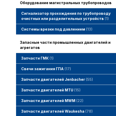
Оборудование магистральных трубопроводов
Сигнализатор прохождения по трубопроводу
очистных или разделительных устройств
1
Системы врезки под давлением
13
Запасные части промышленных двигателей и
агрегатов
Запчасти ГМК
1
Свечи зажигания STITT
Свечи зажигания ГПА
17
Свечи зажигания ERS
Свечи зажигания TORCH
Свечи зажигания MWM
Запчасти двигателей Jenbacher
55
Запчасти двигателей Jenbacher
Cвечи Jenbacher
Кольца уплотнительные
О-кольца
Гайки, винты для двигателей Jenbacher
смотреть все
Запчасти двигателей MTU
15
Запчасти двигателей MTU
Фильтры MTU
Датчики MTU
Свечи зажигания MTU
смотреть все
Запчасти двигателей MWM
22
Запчасти двигателей MWM
гайки, винты
прокладки, втулки
смотреть все
Фильтры MWM
Запчасти двигателей Waukesha
78