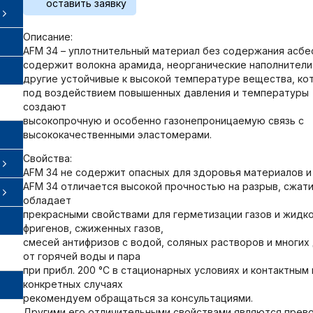
оставить заявку
Описание:
AFM 34 – уплотнительный материал без содержания асбе
содержит волокна арамида, неорганические наполнители
другие устойчивые к высокой температуре вещества, ко
под воздействием повышенных давления и температуры
создают
высокопрочную и особенно газонепроницаемую связь с
высококачественными эластомерами.
Свойства:
AFM 34 не содержит опасных для здоровья материалов и
AFM 34 отличается высокой прочностью на разрыв, сжати
обладает
прекрасными свойствами для герметизации газов и жидко
фригенов, сжиженных газов,
смесей антифризов с водой, соляных растворов и многих
от горячей воды и пара
при прибл. 200 °C в стационарных условиях и контактным
конкретных случаях
рекомендуем обращаться за консультациями.
Другими его отличительными свойствами являются прево