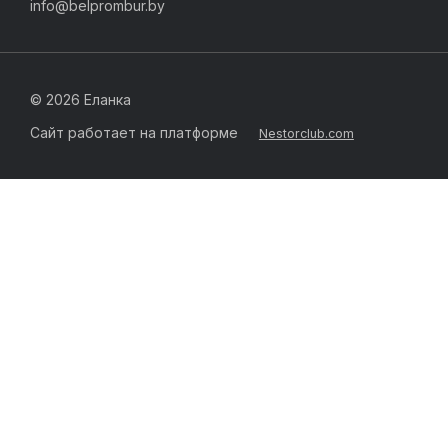
info@belprombur.by
©
2026 Еланка
Сайт работает на платформе
Nestorclub.com