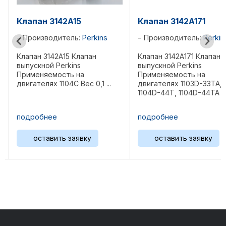
Клапан 3142A171
Клапан 3142A18
ins
Производитель:
Perkins
Производитель
Клапан 3142A171 Клапан
Клапан 3142A181 К
выпускной Perkins
выпускной Perkins
Применяемость на
Применяемость н
1 ...
двигателях 1103D-33TA,
двигателях 1104D
1104D-44T, 1104D-44TA Вес
1104D-E44TA, 110
0,116 кг Референции: ...
1106D-E66TA Вес 0
Референции: 339-96
подробнее
подробнее
оставить заявку
оставить зая