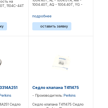
1004.40T, AL - 1004.0TA, AM -
ость на
1004.40T, AQ - 1004.40T, YG -
0Т, 1104C-44T
1006.60, YH - 1006.60T, YK -
1006.60TW, CATERPILLAR 3054,
подробнее
3056 Вес 0,032 ...
ку
оставить заявку
3314A251
Седло клапана T411475
Perkins
Производитель:
Perkins
4A251 Седло
Седло клапана T411475 Седло