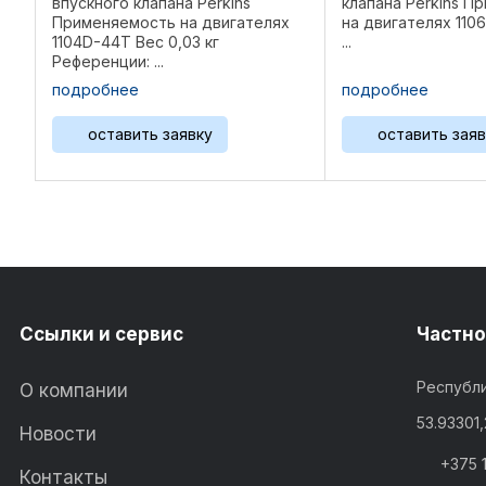
впускного клапана Perkins
клапана Perkins П
Применяемость на двигателях
на двигателях 110
1104D-44T Вес 0,03 кг
...
Референции: ...
подробнее
подробнее
оставить заявку
оставить заяв
Ссылки и сервис
Частно
Республи
О компании
53.93301
Новости
+375 
Контакты