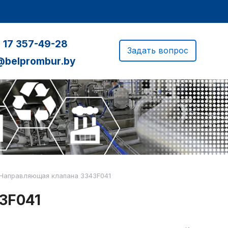
 17 357-49-28
Задать вопрос
@belprombur.by
Направляющая клапана 3343F041
3F041