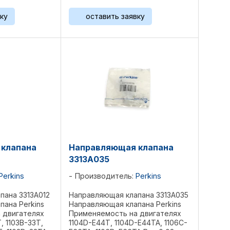
ку
оставить заявку
клапана
Направляющая клапана
3313A035
Perkins
Производитель:
Perkins
пана 3313A012
Направляющая клапана 3313A035
ана Perkins
Направляющая клапана Perkins
 двигателях
Применяемость на двигателях
, 1103B-33Т,
1104D-E44T, 1104D-E44TA, 1106C-