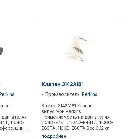
1
Клапан 3142A181
Perkins
Производитель:
Perkins
лапан
Клапан 3142A181 Клапан
выпускной Perkins
 двигателях
Применяемость на двигателях
44T, 1104D-
1104D-E44T, 1104D-E44TA, 1106C-
еференции: ...
E66TA, 1106D-E66TA Вес 0,12 кг
Референции: 339-9637, ...
подробнее