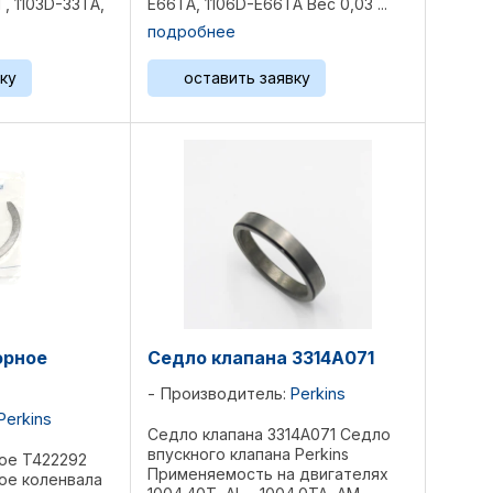
Т, 1103D-33TA,
E66TA, 1106D-E66TA Вес 0,03 ...
4T, 1104C-44,
подробнее
44TA, 1104C-
104D-44TA, ...
ку
оставить заявку
орное
Седло клапана 3314A071
Производитель:
Perkins
Perkins
Седло клапана 3314A071 Седло
впускного клапана Perkins
ое T422292
Применяемость на двигателях
ое коленвала