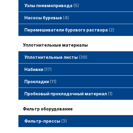
Узлы пневмопривода
5
Вертлюжки SIMACO
Клапаны SIMACO
Краны SIMACO
Насосы буровые
4
Перемешиватели бурового раствора
2
Уплотнительные материалы
Уплотнительные листы
39
Набивки
17
Набивки GAMBIT PTFE
Набивки гибридные GAMBIT
Набивки графитные GAMBIT
Набивки сальниковые GAMBIT
Набивки синтетические GAMBIT
Прокладки
11
Cпециальные прокладки
Прокладки MWM
Прокладки ГОСТ
Пробковый прокладочный материал
1
Фильтр оборудование
Фильтр-прессы
3