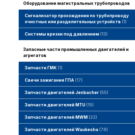
Оборудование магистральных трубопроводов
Сигнализатор прохождения по трубопроводу
очистных или разделительных устройств
1
Системы врезки под давлением
13
Запасные части промышленных двигателей и
агрегатов
Запчасти ГМК
1
Свечи зажигания STITT
Свечи зажигания ГПА
17
Свечи зажигания ERS
Свечи зажигания TORCH
Свечи зажигания MWM
Запчасти двигателей Jenbacher
55
Запчасти двигателей Jenbacher
Cвечи Jenbacher
Кольца уплотнительные
О-кольца
Гайки, винты для двигателей Jenbacher
смотреть все
Запчасти двигателей MTU
15
Запчасти двигателей MTU
Фильтры MTU
Датчики MTU
Свечи зажигания MTU
смотреть все
Запчасти двигателей MWM
22
Запчасти двигателей MWM
гайки, винты
прокладки, втулки
смотреть все
Фильтры MWM
Запчасти двигателей Waukesha
78