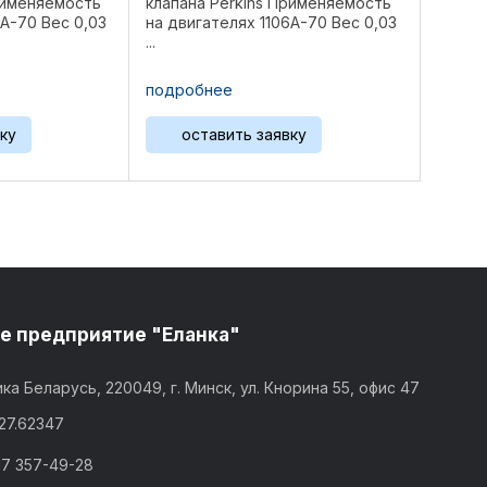
рименяемость
клапана Perkins Применяемость
6A-70 Вес 0,03
на двигателях 1106A-70 Вес 0,03
...
подробнее
ку
оставить заявку
е предприятие "Еланка"
ка Беларусь, 220049, г. Минск, ул. Кнорина 55, офис 47
,27.62347
17 357-49-28