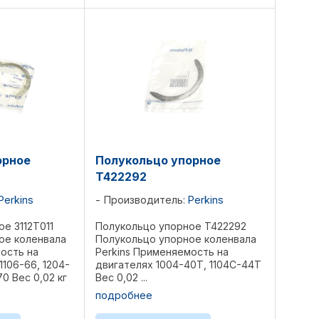
орное
Полукольцо упорное
T422292
Perkins
Производитель:
Perkins
е 3112T011
Полукольцо упорное T422292
ое коленвала
Полукольцо упорное коленвала
ость на
Perkins Применяемость на
1106-66, 1204-
двигателях 1004-40Т, 1104C-44T
70 Вес 0,02 кг
Вес 0,02 ...
90, ...
подробнее