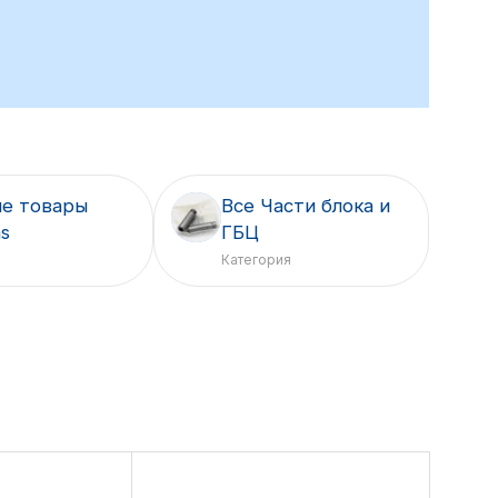
е товары
Все Части блока и
ns
ГБЦ
Категория