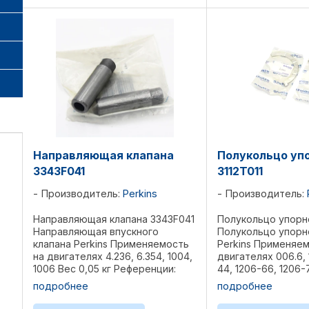
Направляющая клапана
Полукольцо уп
3343F041
3112T011
Производитель:
Perkins
Производитель:
Направляющая клапана 3343F041
Полукольцо упорно
Направляющая впускного
Полукольцо упорн
клапана Perkins Применяемость
Perkins Применяем
на двигателях 4.236, 6.354, 1004,
двигателях 006.6, 
1006 Вес 0,05 кг Референции:
44, 1206-66, 1206-
33261732, ...
Референции: 276-73
подробнее
подробнее