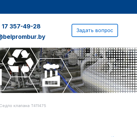
 17 357-49-28
Задать вопрос
@belprombur.by
Седло клапана T411475