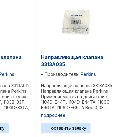
клапана
Направляющая клапана
3313A035
Perkins
Производитель:
Perkins
пана 3313A012
Направляющая клапана 3313A035
ана Perkins
Направляющая клапана Perkins
 двигателях
Применяемость на двигателях
, 1103B-33Т,
1104D-E44T, 1104D-E44TA, 1106C-
Т, 1103D-33TA,
E66TA, 1106D-E66TA Вес 0,03 ...
4T, 1104C-44,
подробнее
44TA, 1104C-
104D-44TA, ...
ку
оставить заявку