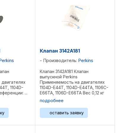
1
Клапан 3142A181
Perkins
Производитель:
Perkins
лапан
Клапан 3142A181 Клапан
выпускной Perkins
 двигателях
Применяемость на двигателях
44T, 1104D-
1104D-E44T, 1104D-E44TA, 1106C-
еференции: ...
E66TA, 1106D-E66TA Вес 0,12 кг
Референции: 339-9637, ...
подробнее
ку
оставить заявку