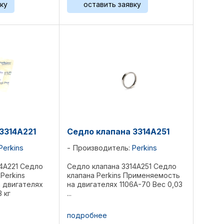
ку
оставить заявку
3314A221
Седло клапана 3314A251
Perkins
Производитель:
Perkins
4A221 Седло
Седло клапана 3314A251 Седло
Perkins
клапана Perkins Применяемость
 двигателях
на двигателях 1106A-70 Вес 0,03
 кг
...
подробнее