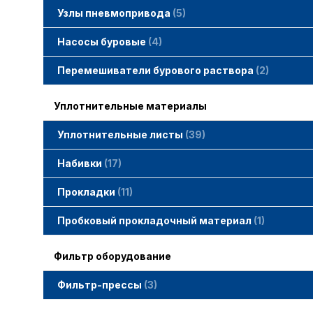
Узлы пневмопривода
5
Вертлюжки SIMACO
Клапаны SIMACO
Краны SIMACO
Насосы буровые
4
Перемешиватели бурового раствора
2
Уплотнительные материалы
Уплотнительные листы
39
Набивки
17
Набивки GAMBIT PTFE
Набивки гибридные GAMBIT
Набивки графитные GAMBIT
Набивки сальниковые GAMBIT
Набивки синтетические GAMBIT
Прокладки
11
Cпециальные прокладки
Прокладки MWM
Прокладки ГОСТ
Пробковый прокладочный материал
1
Фильтр оборудование
Фильтр-прессы
3