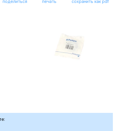
поделиться
печать
сохранить как pdf
те: