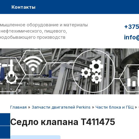
Контакты
мышленное оборудование и материалы
+375
 нефтехимического, пищевого,
info
нодобывающего производств
Главная
»
Запчасти двигателей Perkins
»
Части блока и ГБЦ
»
Седло клапана T411475