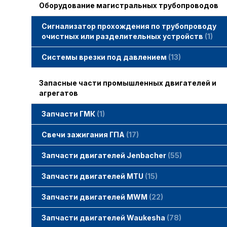
Оборудование магистральных трубопроводов
Сигнализатор прохождения по трубопроводу
очистных или разделительных устройств
1
Системы врезки под давлением
13
Запасные части промышленных двигателей и
агрегатов
Запчасти ГМК
1
Свечи зажигания STITT
Свечи зажигания ГПА
17
Свечи зажигания ERS
Свечи зажигания TORCH
Свечи зажигания MWM
Запчасти двигателей Jenbacher
55
Запчасти двигателей Jenbacher
Cвечи Jenbacher
Кольца уплотнительные
О-кольца
Гайки, винты для двигателей Jenbacher
смотреть все
Запчасти двигателей MTU
15
Запчасти двигателей MTU
Фильтры MTU
Датчики MTU
Свечи зажигания MTU
смотреть все
Запчасти двигателей MWM
22
Запчасти двигателей MWM
гайки, винты
прокладки, втулки
смотреть все
Фильтры MWM
Запчасти двигателей Waukesha
78