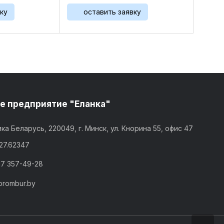
ку
оставить заявку
е предприятие "Еланка"
ка Беларусь, 220049, г. Минск, ул. Кнорина 55, офис 47
,27.62347
17 357-49-28
prombur.by