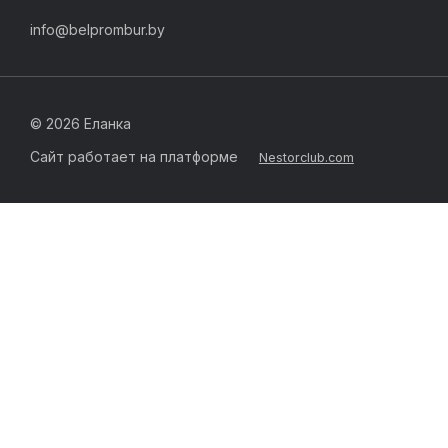
info@belprombur.by
©
2026 Еланка
Сайт работает на платформе
Nestorclub.com