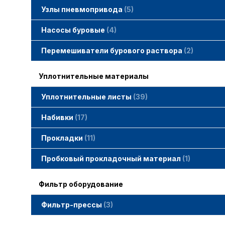
Узлы пневмопривода
5
Вертлюжки SIMACO
Клапаны SIMACO
Краны SIMACO
Насосы буровые
4
Перемешиватели бурового раствора
2
Уплотнительные материалы
Уплотнительные листы
39
Набивки
17
Набивки GAMBIT PTFE
Набивки гибридные GAMBIT
Набивки графитные GAMBIT
Набивки сальниковые GAMBIT
Набивки синтетические GAMBIT
Прокладки
11
Cпециальные прокладки
Прокладки MWM
Прокладки ГОСТ
Пробковый прокладочный материал
1
Фильтр оборудование
Фильтр-прессы
3