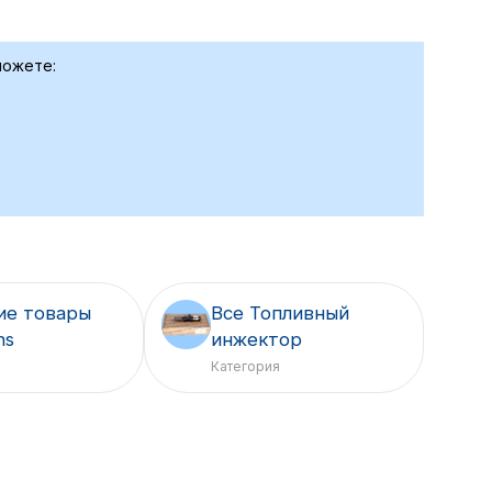
можете:
ие товары
Все Топливный
ns
инжектор
Категория