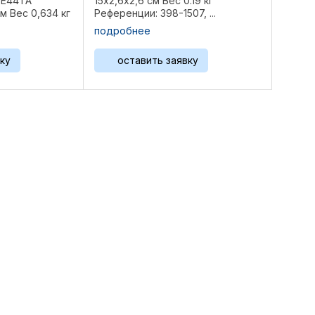
-E44TA
15х2,6х2,6 см Вес 0.19 кг
м Вес 0,634 кг
Референции: 398-1507, ...
315,
подробнее
ку
оставить заявку