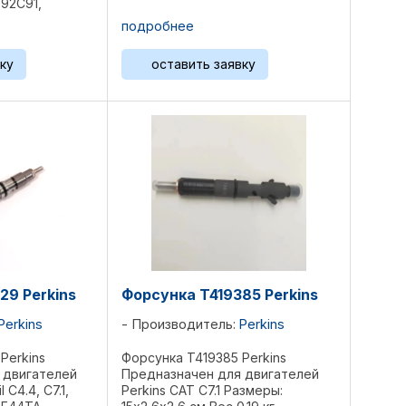
92C91,
C92R,
подробнее
597C91, 995-
108 , ...
ку
оставить заявку
29 Perkins
Форсунка T419385 Perkins
Perkins
Производитель:
Perkins
Perkins
Форсунка T419385 Perkins
 двигателей
Предназначен для двигателей
 C4.4, C7.1,
Perkins CAT C7.1 Размеры: