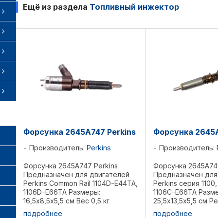
Ещё из раздела
Топливный инжектор
Форсунка 2645A747 Perkins
Форсунка 2645A
Производитель:
Perkins
Производитель:
Форсунка 2645A747 Perkins
Форсунка 2645A749
Предназначен для двигателей
Предназначен для
Perkins Common Rail 1104D-E44TA,
Perkins серия 1100,
1106D-E66TA Размеры:
1106C-E66TA Разм
16,5х8,5х5,5 см Вес 0,5 кг
25,5х13,5х5,5 см Р
Референции: 2645A746,
10000-44918, 2645
подробнее
подробнее