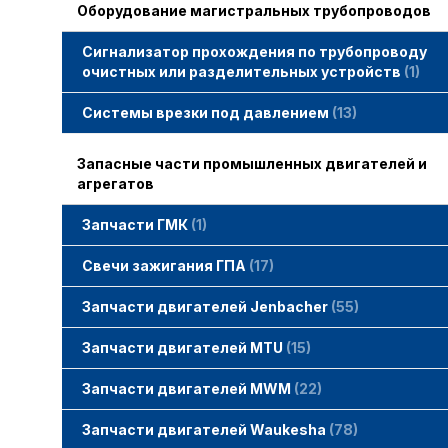
Оборудование магистральных трубопроводов
Сигнализатор прохождения по трубопроводу
очистных или разделительных устройств
1
Системы врезки под давлением
13
Запасные части промышленных двигателей и
агрегатов
Запчасти ГМК
1
Свечи зажигания STITT
Свечи зажигания ГПА
17
Свечи зажигания ERS
Свечи зажигания TORCH
Свечи зажигания MWM
Запчасти двигателей Jenbacher
55
Запчасти двигателей Jenbacher
Cвечи Jenbacher
Кольца уплотнительные
О-кольца
Гайки, винты для двигателей Jenbacher
смотреть все
Запчасти двигателей MTU
15
Запчасти двигателей MTU
Фильтры MTU
Датчики MTU
Свечи зажигания MTU
смотреть все
Запчасти двигателей MWM
22
Запчасти двигателей MWM
гайки, винты
прокладки, втулки
смотреть все
Фильтры MWM
Запчасти двигателей Waukesha
78