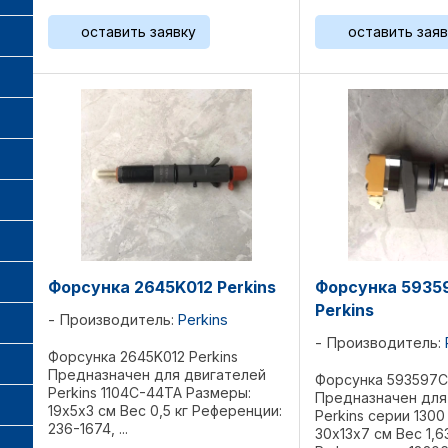
2645A747, 32F6100062, ...
2645A747, 2645A74
17755, ...
оставить заявку
оставить заяв
Форсунка 2645K012 Perkins
Форсунка 5935
Perkins
Производитель:
Perkins
Производитель:
Форсунка 2645K012 Perkins
Предназначен для двигателей
Форсунка 593597C9
Perkins 1104C-44TA Размеры:
Предназначен для
19х5х3 см Вес 0,5 кг Референции:
Perkins серии 1300
236-1674, ...
30х13х7 см Вес 1,63