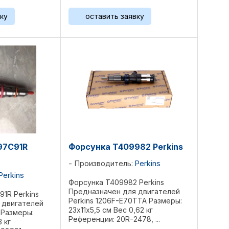
2, 10000-
ку
оставить заявку
97C91R
Форсунка T409982 Perkins
Производитель:
Perkins
Perkins
Форсунка T409982 Perkins
Предназначен для двигателей
1R Perkins
Perkins 1206F-E70TTA Размеры:
 двигателей
23х11х5,5 см Вес 0,62 кг
 Размеры:
Референции: 20R-2478, ...
 кг