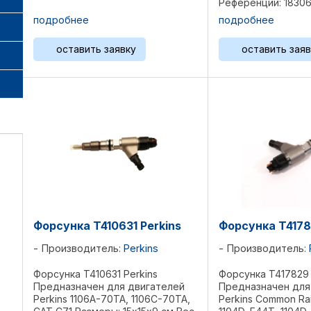
Референции: 18306
1830691C1, 830694
подробнее
подробнее
1830694C92P, 2593
226 , 994-502 , 936-
оставить заявку
оставить заяв
Форсунка T410631 Perkins
Форсунка T4178
Производитель:
Perkins
Производитель:
Форсунка T410631 Perkins
Форсунка T417829 
Предназначен для двигателей
Предназначен для
Perkins 1106A-70TA, 1106C-70TA,
Perkins Common Rail