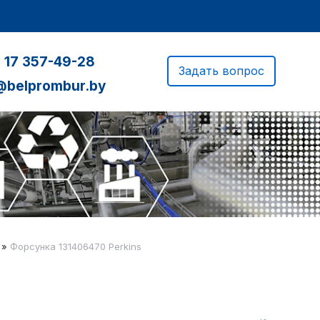
 17 357-49-28
Задать вопрос
@belprombur.by
»
Форсунка 131406470 Perkins