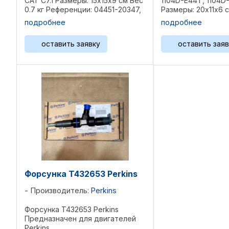
CAT C7.1 Размеры: 15х15х9 см Вес
1104D-E44T, 1104D
0.7 кг Референции: 04451-20347,
Размеры: 20х11х6 с
04451-20348, ...
Референции: 449-3
подробнее
подробнее
0445120399, ...
оставить заявку
оставить заяв
Форсунка T432653 Perkins
Производитель:
Perkins
Форсунка T432653 Perkins
Предназначен для двигателей
Perkins ...