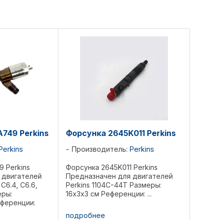
749 Perkins
Форсунка 2645K011 Perkins
Perkins
Производитель:
Perkins
 Perkins
Форсунка 2645K011 Perkins
 двигателей
Предназначен для двигателей
 C6.4, C6.6,
Perkins 1104C-44T Размеры:
еры:
16х3х3 см Референции: ...
еференции:
A753,
подробнее