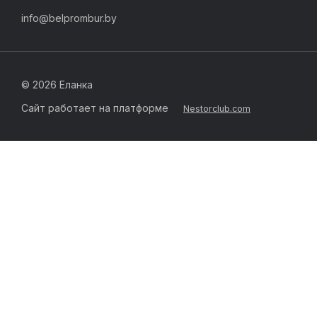
info@belprombur.by
©
2026 Еланка
Сайт работает на платформе
Nestorclub.com