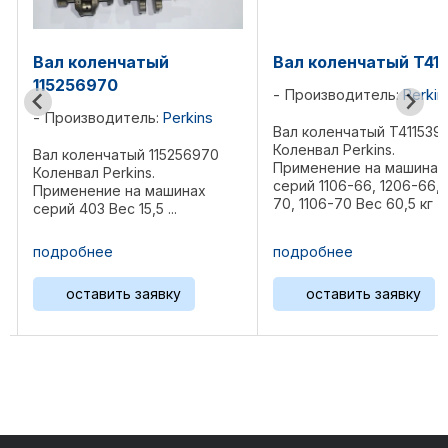
Вал коленчатый T411539
Вал коленчатый 
Производитель:
Perkins
Производитель:
P
ns
Вал коленчатый T411539
Вал коленчатый T41
Коленвал Perkins.
Коленвал Perkins.
970
Применение на машинах
Применение на ма
серий 1106-66, 1206-66, 1206-
серий 1206E-E66TA 
х
70, 1106-70 Вес 60,5 кг
1106D-E66TA (PJ), 1
Референции: T407271, ...
E66TA (PK) Размеры
93х28х20 см Вес 58
подробнее
подробнее
Референции: T4068
ZZ90242, 276-7387
оставить заявку
оставить заяв
4075, ...