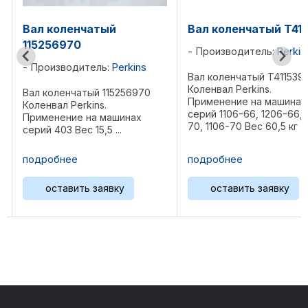
Вал коленчатый T411539
Вал коленчатый T
Производитель:
Perkins
Производитель:
Pe
s
Вал коленчатый T411539
Вал коленчатый T411
Коленвал Perkins.
Коленвал Perkins.
0
Применение на машинах
Применение на маш
серий 1106-66, 1206-66, 1206-
серий 1206E-E66TA (
70, 1106-70 Вес 60,5 кг
1106D-E66TA (PJ), 11
Референции: T407271, ...
E66TA (PK) Размеры:
93х28х20 см Вес 58,
подробнее
подробнее
Референции: T40689
ZZ90242, 276-7387 
оставить заявку
оставить заявк
4075, ...