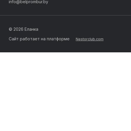
info@belprombur.by
©
2026 Еланка
Сайт работает на платформе
Nestorclub.com