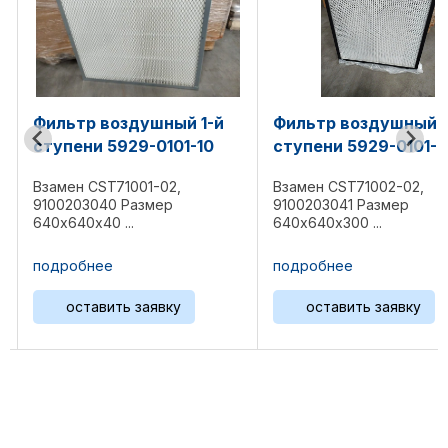
й 1-й
Фильтр воздушный 2-й
Фильтр масл
1-10
ступени 5929-0101-20
тумана CMD1
,
Взамен CST71002-02,
Взамен CMA101
9100203041 Размер
190 мм, высота 
640х640х300 ...
Пористость 0,
Эффективность 9
подробнее
подробнее
у
оставить заявку
оставить з