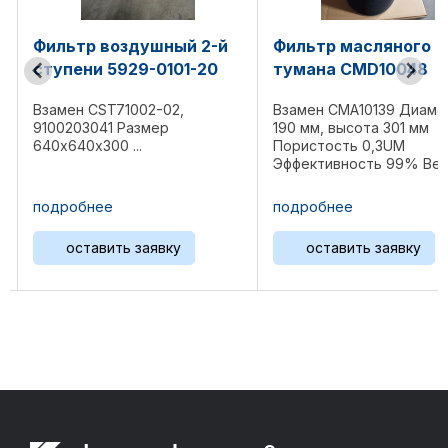
й 2-й
Фильтр масляного
Фильтр масл
01-20
тумана CMD10048
CST45003-03
,
Взамен CMA10139 Диаметр
Тонкость фильтр
190 мм, высота 301 мм
Материал: стек
Пористость 0,3UM
Уплотнения: FK
Эффективность 99% Вес 4 ...
диаметр 94 мм,
мм Вес: 0,95 ...
подробнее
подробнее
у
оставить заявку
оставить з