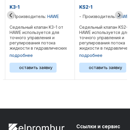
KS2-1
изводитель:
HAWE
Производитель:
HAWE
льный клапан K3-1 от
Седельный клапан KS2-1 от
 используется для
HAWE используется для
ого управления и
точного управления и
лирования потока
регулирования потока
ости в гидравлических
жидкости в гидравлических
емах. Он применяется в
системах. Он применяется в
обнее
подробнее
емах высокого давления
системах высокого давления
включения и выключения
для включения и выключения
оставить заявку
оставить заявку
а, а также для
потока, а также для
вления различными
управления различными
циями ...
операциями ...
Ссылки и сервис