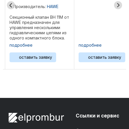
HAWE
Производит
 BH 11M от
Седельный кл
ен для
HAWE использ
лькими
точного упра
цепями из
регулировани
о блока.
жидкости в г
нструкция
системах. Он
подробнее
подробнее
наращивать
системах выс
я новые
для включени
вку
оставить заявку
оставить
потока, а так
управления р
операциями ...
Ссылки и сервис