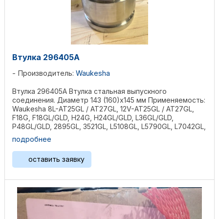
Втулка 296405А
Производитель:
Waukesha
Втулка 296405А Втулка стальная выпускного
соединения. Диаметр 143 (160)х145 мм Применяемость:
Waukesha 8L-AT25GL / AT27GL, 12V-AT25GL / AT27GL,
F18G, F18GL/GLD, H24G, H24GL/GLD, L36GL/GLD,
P48GL/GLD, 2895GL, 3521GL, L5108GL, L5790GL, L7042GL,
...
подробнее
оставить заявку