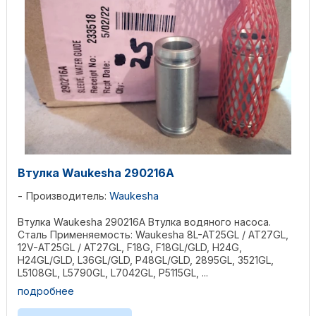
Втулка Waukesha 290216A
Производитель:
Waukesha
Втулка Waukesha 290216A Втулка водяного насоса.
Сталь Применяемость: Waukesha 8L-AT25GL / AT27GL,
12V-AT25GL / AT27GL, F18G, F18GL/GLD, H24G,
H24GL/GLD, L36GL/GLD, P48GL/GLD, 2895GL, 3521GL,
L5108GL, L5790GL, L7042GL, P5115GL, ...
подробнее