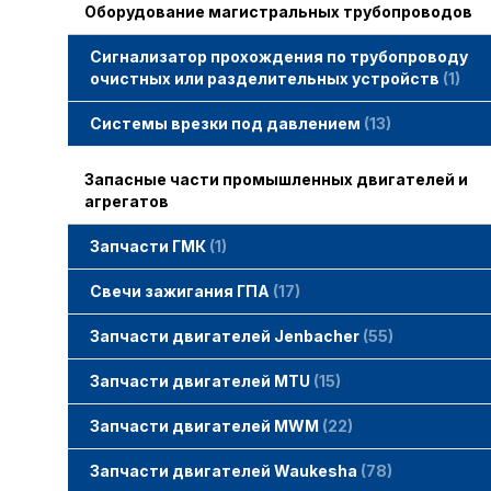
Оборудование магистральных трубопроводов
Сигнализатор прохождения по трубопроводу
очистных или разделительных устройств
1
Системы врезки под давлением
13
Запасные части промышленных двигателей и
агрегатов
Запчасти ГМК
1
Свечи зажигания STITT
Свечи зажигания ГПА
17
Свечи зажигания ERS
Свечи зажигания TORCH
Свечи зажигания MWM
Запчасти двигателей Jenbacher
55
Запчасти двигателей Jenbacher
Cвечи Jenbacher
Кольца уплотнительные
О-кольца
Гайки, винты для двигателей Jenbacher
смотреть все
Запчасти двигателей MTU
15
Запчасти двигателей MTU
Фильтры MTU
Датчики MTU
Свечи зажигания MTU
смотреть все
Запчасти двигателей MWM
22
Запчасти двигателей MWM
гайки, винты
прокладки, втулки
смотреть все
Фильтры MWM
Запчасти двигателей Waukesha
78