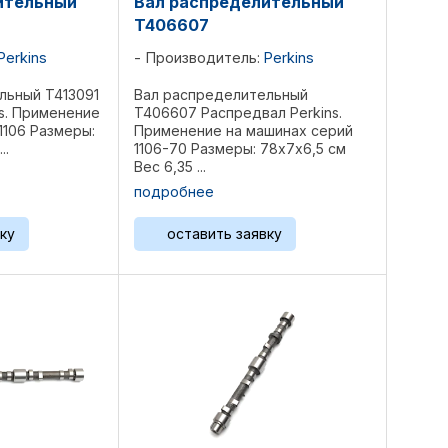
ительный
Вал распределительный
T406607
Perkins
Производитель:
Perkins
льный T413091
Вал распределительный
s. Применение
T406607 Распредвал Perkins.
1106 Размеры:
Применение на машинах серий
..
1106-70 Размеры: 78х7х6,5 см
Вес 6,35 ...
подробнее
ку
оставить заявку