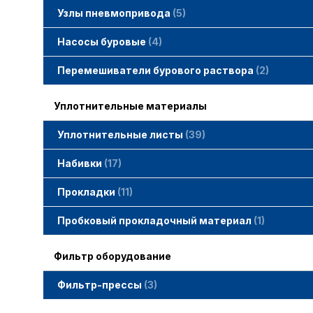
Узлы пневмопривода
5
Вертлюжки SIMACO
Клапаны SIMACO
Краны SIMACO
Насосы буровые
4
Перемешиватели бурового раствора
2
Уплотнительные материалы
Уплотнительные листы
39
Набивки
17
Набивки GAMBIT PTFE
Набивки гибридные GAMBIT
Набивки графитные GAMBIT
Набивки сальниковые GAMBIT
Набивки синтетические GAMBIT
Прокладки
11
Cпециальные прокладки
Прокладки MWM
Прокладки ГОСТ
Пробковый прокладочный материал
1
Фильтр оборудование
Фильтр-прессы
3