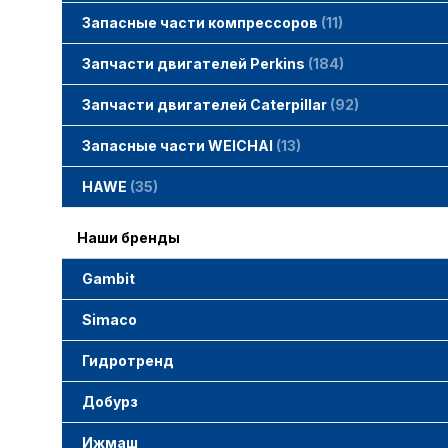
Запчасти двигателей Waukesha
Датчики кислорода
Затворы дисковые
Кольца уплотнительные
Рукав гибкий
Свечи зажигания
Штанги привода
смотреть все
Запасные части компрессоров
11
Запасные части компрессоров
AF Compressors
Samsung SM3000-7000
смотреть все
Запчасти двигателей Perkins
184
Запчасти двигателей Perkins
Блоки управления
Насосы подкачки
Поддоны масляные
Радиаторы масляные
Топливный инжектор
Части блока и ГБЦ
смотреть все
Запчасти двигателей Caterpillar
92
Запчасти двигателей Caterpillar
Блок цилиндров ГБЦ
Блоки управления
Вал распределительный
Коленчатый вал
Комплекты для капитальногоремонта
Масляный насос
Насос водяной
Поршневое кольцо/Поршневой палец
Топливный инжектор
Части блоков и ГБЦ
смотреть все
Запасные части WEICHAI
13
HAWE
35
Электронные преобразователи давления
Насосы радиально-поршневые
Плунжерные пары
Реле давления
Наши бренды
Gambit
Simaco
Гидротренд
Добурз
Ижмаш