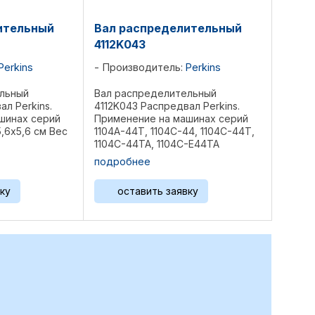
ительный
Вал распределительный
4112K043
Perkins
Производитель:
Perkins
льный
Вал распределительный
ал Perkins.
4112K043 Распредвал Perkins.
шинах серий
Применение на машинах серий
,6х5,6 см Вес
1104A-44T, 1104C-44, 1104C-44T,
1104C-44TA, 1104C-E44TA
Размеры: 54х5,8х5,6 см Вес 4,55
подробнее
кг Референции: 350-2374, 225-
5967, 3141D221, 3141D222, ...
ку
оставить заявку