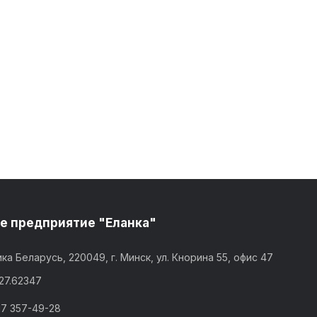
е предприятие "Еланка"
ка Беларусь, 220049, г. Минск, ул. Кнорина 55, офис 47
,27.62347
17 357-49-28