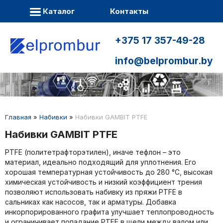
Каталог
Контакты
+375 17 357-49-28
info@belprombur.by
Главная
»
Набивки
»
Набивки GAMBIT PTFE
Набивки GAMBIT PTFE
PTFE (политетрафторэтилен), иначе тефлон – это
материал, идеально подходящий для уплотнения. Его
хорошая температурная устойчивость до 280 °C, высокая
химическая устойчивость и низкий коэффициент трения
позволяют использовать набивку из пряжи PTFE в
сальниках как насосов, так и арматуры. Добавка
инкорпорированного графита улучшает теплопроводность
и ограничивает попадание PTFE в щели между валом или